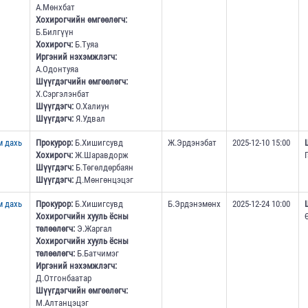
А.Мөнхбат
Хохирогчийн өмгөөлөгч:
Б.Билгүүн
Хохирогч:
Б.Туяа
Иргэний нэхэмжлэгч:
А.Одонтуяа
Шүүгдэгчийн өмгөөлөгч:
Х.Сэргэлэнбат
Шүүгдэгч:
О.Халиун
Шүүгдэгч:
Я.Удвал
м дахь
Прокурор:
Б.Хишигсувд
Ж.Эрдэнэбат
2025-12-10 15:00
Хохирогч:
Ж.Шаравдорж
Шүүгдэгч:
Б.Төгөлдөрбаян
Шүүгдэгч:
Д.Мөнгөнцэцэг
м дахь
Прокурор:
Б.Хишигсувд
Б.Эрдэнэмөнх
2025-12-24 10:00
Хохирогчийн хууль ёсны
төлөөлөгч:
Э.Жаргал
Хохирогчийн хууль ёсны
төлөөлөгч:
Б.Батчимэг
Иргэний нэхэмжлэгч:
Д.Отгонбаатар
Шүүгдэгчийн өмгөөлөгч:
М.Алтанцэцэг