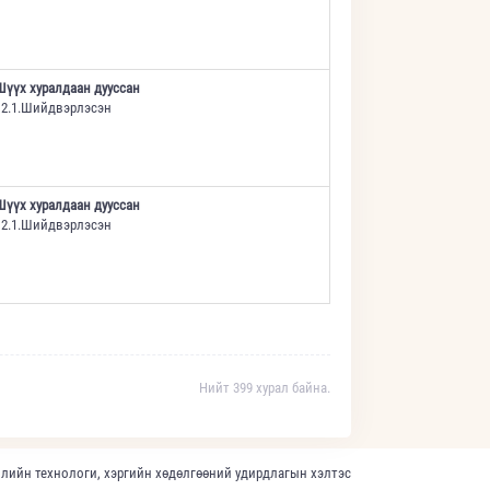
Шүүх хуралдаан дууссан
12.1.Шийдвэрлэсэн
Шүүх хуралдаан дууссан
12.1.Шийдвэрлэсэн
Нийт 399 хурал байна.
лийн технологи, хэргийн хөдөлгөөний удирдлагын хэлтэс