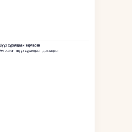
Шүүх хуралдаан зарласан
Өмгөөлөгч шүүх хуралдаан давхацсан