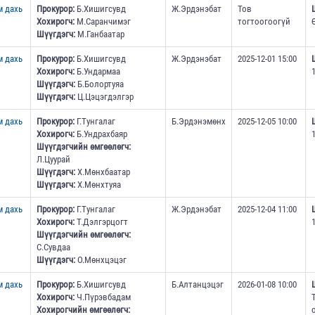
м дахь
Прокурор:
Б.Хишигсувд
Ж.Эрдэнэбат
Тов
Хохирогч:
М.Саранчимэг
тогтоогоогүй
Шүүгдэгч:
М.Ганбаатар
м дахь
Прокурор:
Б.Хишигсувд
Ж.Эрдэнэбат
2025-12-01 15:00
Хохирогч:
Б.Ундармаа
Шүүгдэгч:
Б.Болортуяа
Шүүгдэгч:
Ц.Цэцэгдэлгэр
м дахь
Прокурор:
Г.Тунгалаг
Б.Эрдэнэмөнх
2025-12-05 10:00
Хохирогч:
Б.Ундрахбаяр
Шүүгдэгчийн өмгөөлөгч:
Л.Цуурай
Шүүгдэгч:
Х.Мөнхбаатар
Шүүгдэгч:
Х.Мөнхтуяа
м дахь
Прокурор:
Г.Тунгалаг
Ж.Эрдэнэбат
2025-12-04 11:00
Хохирогч:
Т.Дэлгэрцогт
Шүүгдэгчийн өмгөөлөгч:
С.Сувдаа
Шүүгдэгч:
О.Мөнхцэцэг
м дахь
Прокурор:
Б.Хишигсувд
Б.Алтанцэцэг
2026-01-08 10:00
Хохирогч:
Ч.Пүрэвбадам
Хохирогчийн өмгөөлөгч: