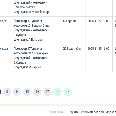
Шүүгдэгчийн өмгөөлөгч:
С.Чулуунбаатар
Шүүгдэгч:
М.Мөнхбаатар
м дахь
Прокурор:
Г.Тунгалаг
Б.Хэрлэн
2025-11-27 10:00
Хохирогч:
Д.Эрдэнэ-Очир
Шүүгдэгчийн өмгөөлөгч:
С.Сувдаа
Шүүгдэгч:
А.Батзориг
м дахь
Прокурор:
Г.Тунгалаг
Ж.Эрдэнэбат
2025-11-25 16:00
Хохирогч:
Ж.Алтангэрэл
Шүүгдэгчийн өмгөөлөгч:
С.Сувдаа
Шүүгдэгч:
М.Төрбат
13
14
15
16
17
>
>>
2020-2026©
Шүүхийн ерөнхий зөвлөл, Мэдээл