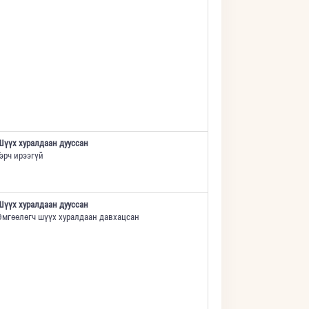
Шүүх хуралдаан дууссан
Гэрч ирээгүй
Шүүх хуралдаан дууссан
Өмгөөлөгч шүүх хуралдаан давхацсан