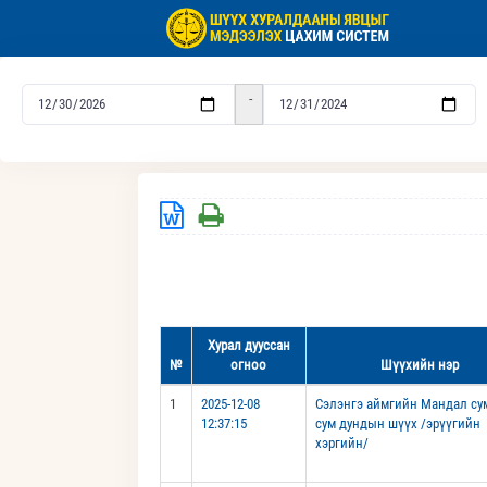
-
Хурал дууссан
№
огноо
Шүүхийн нэр
1
2025-12-08
Сэлэнгэ аймгийн Мандал су
12:37:15
сум дундын шүүх /эрүүгийн
хэргийн/