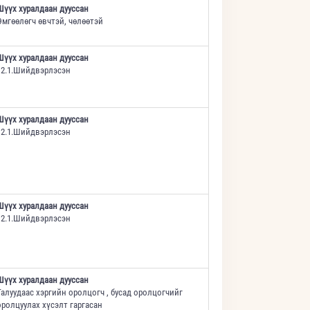
Шүүх хуралдаан дууссан
Өмгөөлөгч өвчтэй, чөлөөтэй
Шүүх хуралдаан дууссан
12.1.Шийдвэрлэсэн
Шүүх хуралдаан дууссан
12.1.Шийдвэрлэсэн
Шүүх хуралдаан дууссан
12.1.Шийдвэрлэсэн
Шүүх хуралдаан дууссан
Талуудаас хэргийн оролцогч , бусад оролцогчийг
оролцуулах хүсэлт гаргасан