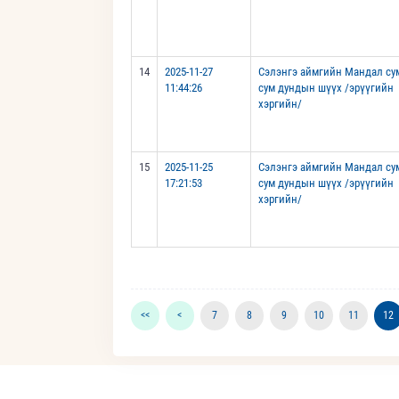
14
2025-11-27
Сэлэнгэ аймгийн Мандал су
11:44:26
сум дундын шүүх /эрүүгийн
хэргийн/
15
2025-11-25
Сэлэнгэ аймгийн Мандал су
17:21:53
сум дундын шүүх /эрүүгийн
хэргийн/
<<
<
7
8
9
10
11
12