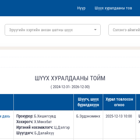
Нүүр
Шүүх хуралдааны тов
Эрүүгийн хэргийн анхан шатны шүүх
Сэлэнгэ аймгий
ШҮҮХ ХУРАЛДААНЫ ТОЙМ
( 2024-12-31- 2026-12-30)
Шүүгч, шүүх
Хурал товлосон
бүрэлдэхүүн
огноо
м дахь
Прокурор:
Б.Хишигсувд
Б.Эрдэнэмөнх
2025-12-13 10:00
Хохирогч:
Х.Мөнхбат
Иргэний нэхэмжлэгч:
Ц.Дэлгэр
Шүүгдэгч:
Б.Далайхүү