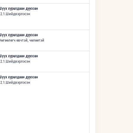
Шүүх хуралдаан дууссан
12.1.Шийдвэрлэсэн
Шүүх хуралдаан дууссан
Өмгөөлөгч өвчтэй, чөлөөтэй
Шүүх хуралдаан дууссан
12.1.Шийдвэрлэсэн
Шүүх хуралдаан дууссан
12.1.Шийдвэрлэсэн