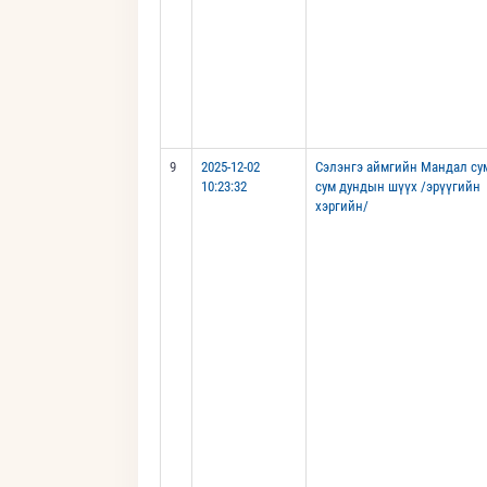
9
2025-12-02
Сэлэнгэ аймгийн Мандал су
10:23:32
сум дундын шүүх /эрүүгийн
хэргийн/