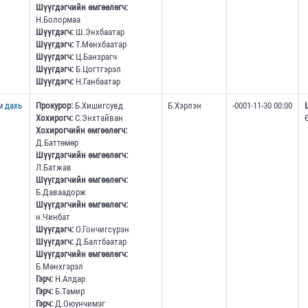
Шүүгдэгчийн өмгөөлөгч:
Н.Болормаа
Шүүгдэгч:
Ш.Энхбаатар
Шүүгдэгч:
Т.Мөнхбаатар
Шүүгдэгч:
Ц.Банзрагч
Шүүгдэгч:
Б.Цогтгэрэл
Шүүгдэгч:
Н.Ганбаатар
м дахь
Прокурор:
Б.Хишигсувд
Б.Хэрлэн
-0001-11-30 00:00
Хохирогч:
С.Энхтайван
Хохирогчийн өмгөөлөгч:
Д.Баттөмөр
Шүүгдэгчийн өмгөөлөгч:
Л.Батжав
Шүүгдэгчийн өмгөөлөгч:
Б.Даваадорж
Шүүгдэгчийн өмгөөлөгч:
н.Чинбат
Шүүгдэгч:
О.Гончигсүрэн
Шүүгдэгч:
Д.Балтбаатар
Шүүгдэгчийн өмгөөлөгч:
Б.Мөнхгэрэл
Гэрч:
Н.Алдар
Гэрч:
Б.Тамир
Гэрч:
Д.Оюунчимэг