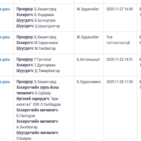
м дахь
Прокурор:
Б.Хишигсувд
Ж.Эрдэнэбат
2025-11-27 16:00
Хохирогч:
Б.Ундармаа
Шүүгдэгч:
Б.Болортуяа
Шүүгдэгч:
Ц.Цэцэгдэлгэр
м дахь
Прокурор:
Б.Хишигсувд
Ж.Эрдэнэбат
Тов
Хохирогч:
М.Саранчимэг
тогтоогоогүй
Шүүгдэгч:
М.Ганбаатар
м дахь
Прокурор:
Г.Тунгалаг
Б.Алтанцэцэг
2025-11-25 14:31
Хохирогч:
Т.Дунгармаа
Шүүгдэгч:
Д.Төмөрбаатар
м дахь
Прокурор:
Б.Хишигсувд
Б.Эрдэнэмөнх
2025-11-28 11:00
Хохирогчийн хууль ёсны
төлөөлөгч:
Б.Одбаяр
Иргэний хариуцагч:
"Арж
капитал" ХХК Л.Галбадрах
Хохирогчийн өмгөөлөгч:
Б.Ганпүрэв
Хохирогчийн өмгөөлөгч:
А.Энхбаатар
Шүүгдэгчийн өмгөөлөгч:
О.Баяраа