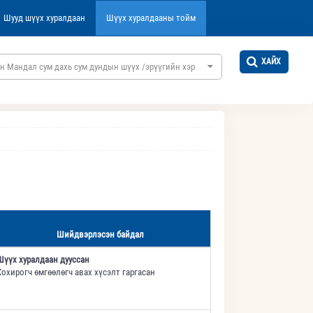
Шууд шүүх хуралдаан
Шүүх хуралдааны тойм
ХАЙХ
н Мандал сум дахь сум дундын шүүх /эрүүгийн хэргийн/
Шийдвэрлэсэн байдал
Шүүх хуралдаан дууссан
Хохирогч өмгөөлөгч авах хүсэлт гаргасан