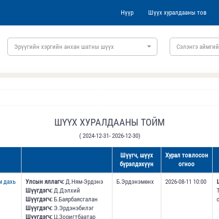
Нүүр
Шүүх хуралдааны тов
Эрүүгийн хэргийн анхан шатны шүүх
Сэлэнгэ аймгий
ШҮҮХ ХУРАЛДААНЫ ТОЙМ
( 2024-12-31- 2026-12-30)
Шүүгч, шүүх
Хурал товлосон
бүрэлдэхүүн
огноо
м дахь
Улсын яллагч:
Д.Ням-Эрдэнэ
Б.Эрдэнэмөнх
2026-08-11 10:00
Шүүгдэгч:
Д.Дэлхий
Шүүгдэгч:
Б.Баярбаясгалан
Шүүгдэгч:
Э.Эрдэнэбилэг
Шүүгдэгч:
Ц.Зоригтбаатар