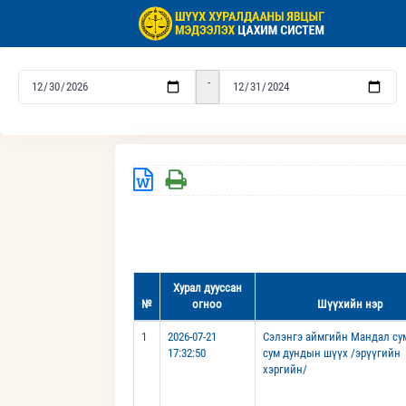
-
Хурал дууссан
№
огноо
Шүүхийн нэр
1
2026-07-21
Сэлэнгэ аймгийн Мандал су
17:32:50
сум дундын шүүх /эрүүгийн
хэргийн/