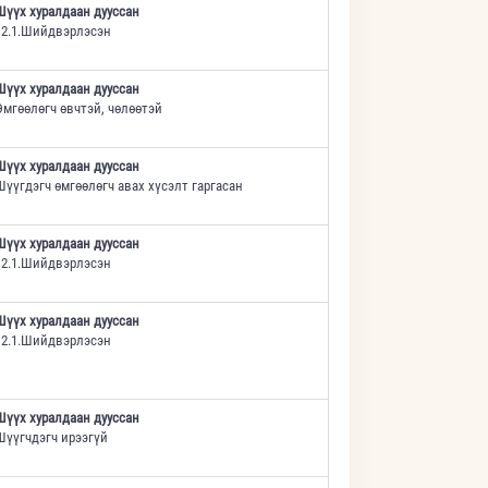
Шүүх хуралдаан дууссан
12.1.Шийдвэрлэсэн
Шүүх хуралдаан дууссан
Өмгөөлөгч өвчтэй, чөлөөтэй
Шүүх хуралдаан дууссан
Шүүгдэгч өмгөөлөгч авах хүсэлт гаргасан
Шүүх хуралдаан дууссан
12.1.Шийдвэрлэсэн
Шүүх хуралдаан дууссан
12.1.Шийдвэрлэсэн
Шүүх хуралдаан дууссан
Шүүгчдэгч ирээгүй