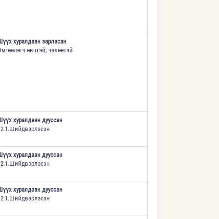
Шүүх хуралдаан зарласан
Өмгөөлөгч өвчтэй, чөлөөтэй
Шүүх хуралдаан дууссан
12.1.Шийдвэрлэсэн
Шүүх хуралдаан дууссан
12.1.Шийдвэрлэсэн
Шүүх хуралдаан дууссан
12.1.Шийдвэрлэсэн