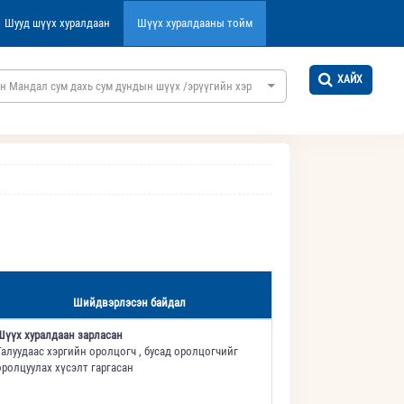
Шууд шүүх хуралдаан
Шүүх хуралдааны тойм
ХАЙХ
н Мандал сум дахь сум дундын шүүх /эрүүгийн хэргийн/
Шийдвэрлэсэн байдал
Шүүх хуралдаан зарласан
Талуудаас хэргийн оролцогч , бусад оролцогчийг
оролцуулах хүсэлт гаргасан