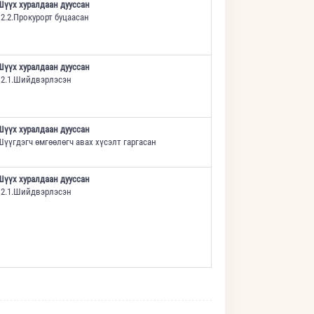
Шүүх хуралдаан дууссан
12.2.Прокурорт буцаасан
Шүүх хуралдаан дууссан
12.1.Шийдвэрлэсэн
Шүүх хуралдаан дууссан
Шүүгдэгч өмгөөлөгч авах хүсэлт гаргасан
Шүүх хуралдаан дууссан
12.1.Шийдвэрлэсэн