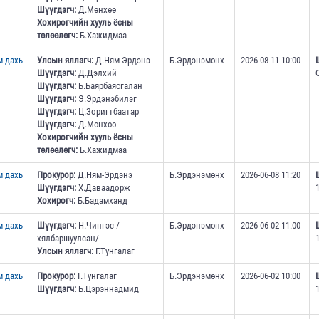
Шүүгдэгч:
Д.Мөнхөө
Хохирогчийн хууль ёсны
төлөөлөгч:
Б.Хажидмаа
м дахь
Улсын яллагч:
Д.Ням-Эрдэнэ
Б.Эрдэнэмөнх
2026-08-11 10:00
Шүүгдэгч:
Д.Дэлхий
Шүүгдэгч:
Б.Баярбаясгалан
Шүүгдэгч:
Э.Эрдэнэбилэг
Шүүгдэгч:
Ц.Зоригтбаатар
Шүүгдэгч:
Д.Мөнхөө
Хохирогчийн хууль ёсны
төлөөлөгч:
Б.Хажидмаа
м дахь
Прокурор:
Д.Ням-Эрдэнэ
Б.Эрдэнэмөнх
2026-06-08 11:20
Шүүгдэгч:
Х.Даваадорж
Хохирогч:
Б.Бадамханд
м дахь
Шүүгдэгч:
Н.Чингэс /
Б.Эрдэнэмөнх
2026-06-02 11:00
хялбаршуулсан/
Улсын яллагч:
Г.Тунгалаг
м дахь
Прокурор:
Г.Тунгалаг
Б.Эрдэнэмөнх
2026-06-02 10:00
Шүүгдэгч:
Б.Цэрэннадмид