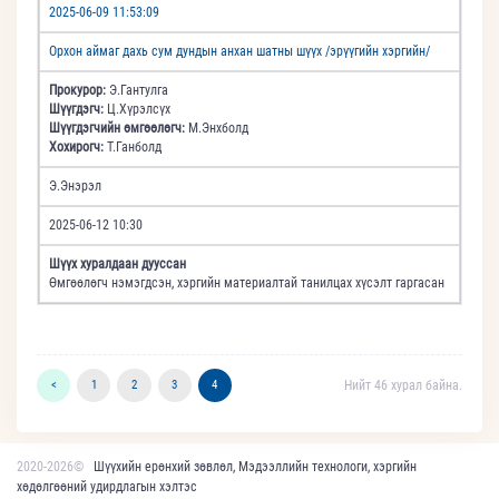
2025-06-09 11:53:09
Орхон аймаг дахь сум дундын анхан шатны шүүх /эрүүгийн хэргийн/
Прокурор:
Э.Гантулга
Шүүгдэгч:
Ц.Хүрэлсүх
Шүүгдэгчийн өмгөөлөгч:
М.Энхболд
Хохирогч:
Т.Ганболд
Э.Энэрэл
2025-06-12 10:30
Шүүх хуралдаан дууссан
Өмгөөлөгч нэмэгдсэн, хэргийн материалтай танилцах хүсэлт гаргасан
<
1
2
3
4
Нийт 46 хурал байна.
2020-2026©
Шүүхийн ерөнхий зөвлөл, Мэдээллийн технологи, хэргийн
хөдөлгөөний удирдлагын хэлтэс