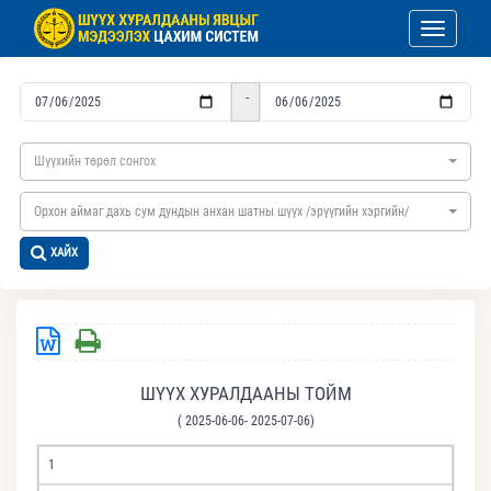
Toggle nav
-
Шүүхийн төрөл сонгох
Орхон аймаг дахь сум дундын анхан шатны шүүх /эрүүгийн хэргийн/
ХАЙХ
ШҮҮХ ХУРАЛДААНЫ ТОЙМ
( 2025-06-06- 2025-07-06)
1