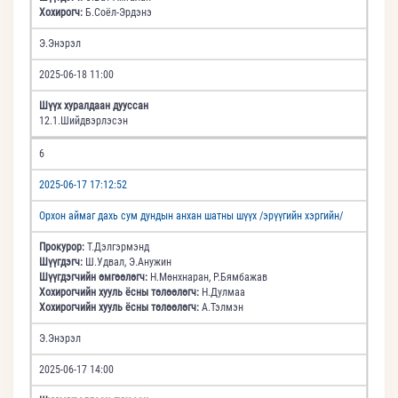
Хохирогч:
Б.Соёл-Эрдэнэ
Э.Энэрэл
2025-06-18 11:00
Шүүх хуралдаан дууссан
12.1.Шийдвэрлэсэн
6
2025-06-17 17:12:52
Орхон аймаг дахь сум дундын анхан шатны шүүх /эрүүгийн хэргийн/
Прокурор:
Т.Дэлгэрмэнд
Шүүгдэгч:
Ш.Удвал, Э.Анужин
Шүүгдэгчийн өмгөөлөгч:
Н.Мөнхнаран, Р.Бямбажав
Хохирогчийн хууль ёсны төлөөлөгч:
Н.Дулмаа
Хохирогчийн хууль ёсны төлөөлөгч:
А.Тэлмэн
Э.Энэрэл
2025-06-17 14:00