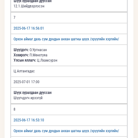
Шүүх хуралдаан дууссан
12.1.Шийдвэрлэсэн
7
2025-06-17 16:56:01
Орхон аймаг дахь сум дундын анхан шатны шүүх /эрүүгийн хэргийн/
Шүүгдэгч:
О.Уртнасан
Хохирогч:
П.Мөнхтуяа
Улсын яллагч:
Ц.Лхамсүрэн
Ц.Алтангадас
2025-07-01 17:00
Шүүх хуралдаан дууссан
Шүүгчдэгч ирээгүй
8
2025-06-17 16:53:10
Орхон аймаг дахь сум дундын анхан шатны шүүх /эрүүгийн хэргийн/