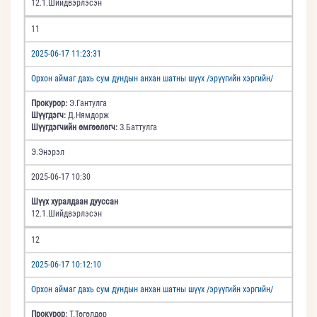
12.1.Шийдвэрлэсэн
11
2025-06-17 11:23:31
Орхон аймаг дахь сум дундын анхан шатны шүүх /эрүүгийн хэргийн/
Прокурор:
Э.Гантулга
Шүүгдэгч:
Д.Нямдорж
Шүүгдэгчийн өмгөөлөгч:
З.Баттулга
Э.Энэрэл
2025-06-17 10:30
Шүүх хуралдаан дууссан
12.1.Шийдвэрлэсэн
12
2025-06-17 10:12:10
Орхон аймаг дахь сум дундын анхан шатны шүүх /эрүүгийн хэргийн/
Прокурор:
Т.Төгөлдөр