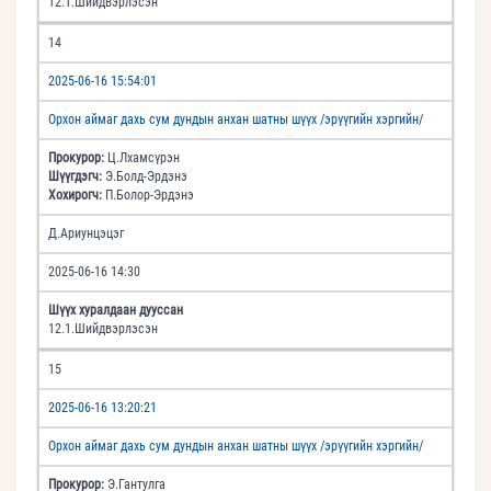
12.1.Шийдвэрлэсэн
14
2025-06-16 15:54:01
Орхон аймаг дахь сум дундын анхан шатны шүүх /эрүүгийн хэргийн/
Прокурор:
Ц.Лхамсүрэн
Шүүгдэгч:
Э.Болд-Эрдэнэ
Хохирогч:
П.Болор-Эрдэнэ
Д.Ариунцэцэг
2025-06-16 14:30
Шүүх хуралдаан дууссан
12.1.Шийдвэрлэсэн
15
2025-06-16 13:20:21
Орхон аймаг дахь сум дундын анхан шатны шүүх /эрүүгийн хэргийн/
Прокурор:
Э.Гантулга