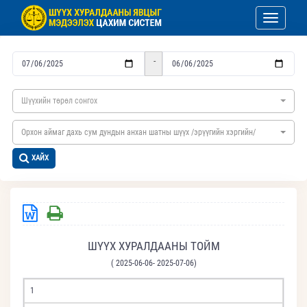
Toggle nav
-
Шүүхийн төрөл сонгох
Орхон аймаг дахь сум дундын анхан шатны шүүх /эрүүгийн хэргийн/
ХАЙХ
ШҮҮХ ХУРАЛДААНЫ ТОЙМ
( 2025-06-06- 2025-07-06)
1