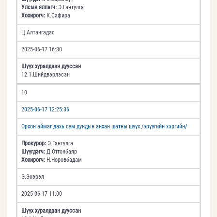
Улсын яллагч:
Э.Гантулга
Хохирогч:
К.Сафира
Ц.Алтангадас
2025-06-17 16:30
Шүүх хуралдаан дууссан
12.1.Шийдвэрлэсэн
10
2025-06-17 12:25:36
Орхон аймаг дахь сум дундын анхан шатны шүүх /эрүүгийн хэргийн/
Прокурор:
Э.Гантулга
Шүүгдэгч:
Д.Отгонбаяр
Хохирогч:
Н.Норовбадам
Э.Энэрэл
2025-06-17 11:00
Шүүх хуралдаан дууссан