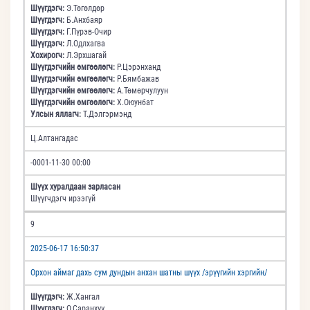
Шүүгдэгч:
Э.Төгөлдөр
Шүүгдэгч:
Б.Анхбаяр
Шүүгдэгч:
Г.Пүрэв-Очир
Шүүгдэгч:
Л.Одлхагва
Хохирогч:
Л.Эрхшагай
Шүүгдэгчийн өмгөөлөгч:
Р.Цэрэнханд
Шүүгдэгчийн өмгөөлөгч:
Р.Бямбажав
Шүүгдэгчийн өмгөөлөгч:
А.Төмөрчулуун
Шүүгдэгчийн өмгөөлөгч:
Х.Оюунбат
Улсын яллагч:
Т.Дэлгэрмэнд
Ц.Алтангадас
-0001-11-30 00:00
Шүүх хуралдаан зарласан
Шүүгчдэгч ирээгүй
9
2025-06-17 16:50:37
Орхон аймаг дахь сум дундын анхан шатны шүүх /эрүүгийн хэргийн/
Шүүгдэгч:
Ж.Хангал
Шүүгдэгч:
О.Саранхүү