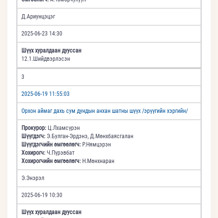
Д.Ариунцэцэг
2025-06-23 14:30
Шүүх хуралдаан дууссан
12.1.Шийдвэрлэсэн
3
2025-06-19 11:55:03
Орхон аймаг дахь сум дундын анхан шатны шүүх /эрүүгийн хэргийн/
Прокурор:
Ц.Лхамсүрэн
Шүүгдэгч:
Э.Булган-Эрдэнэ, Д.Мөнхбаясгалан
Шүүгдэгчийн өмгөөлөгч:
Р.Нямцэрэн
Хохирогч:
Ч.Пүрэвбат
Хохирогчийн өмгөөлөгч:
Н.Мөнхнаран
Э.Энэрэл
2025-06-19 10:30
Шүүх хуралдаан дууссан