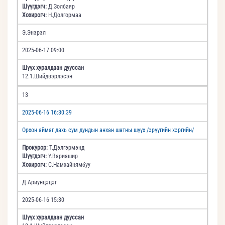
Шүүгдэгч:
Д.Золбаяр
Хохирогч:
Н.Долгормаа
Э.Энэрэл
2025-06-17 09:00
Шүүх хуралдаан дууссан
12.1.Шийдвэрлэсэн
13
2025-06-16 16:30:39
Орхон аймаг дахь сум дундын анхан шатны шүүх /эрүүгийн хэргийн/
Прокурор:
Т.Дэлгэрмэнд
Шүүгдэгч:
Ү.Вариашир
Хохирогч:
С.Намхайнямбуу
Д.Ариунцэцэг
2025-06-16 15:30
Шүүх хуралдаан дууссан