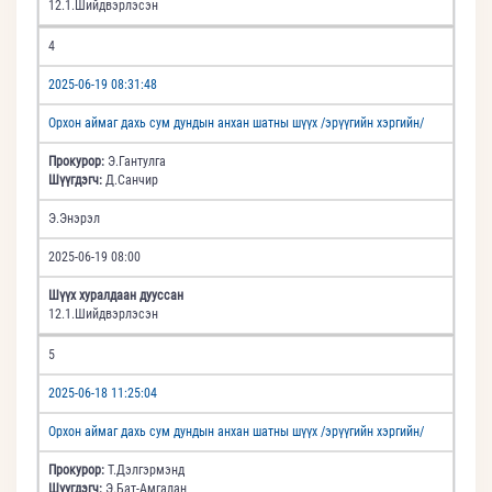
12.1.Шийдвэрлэсэн
4
2025-06-19 08:31:48
Орхон аймаг дахь сум дундын анхан шатны шүүх /эрүүгийн хэргийн/
Прокурор:
Э.Гантулга
Шүүгдэгч:
Д.Санчир
Э.Энэрэл
2025-06-19 08:00
Шүүх хуралдаан дууссан
12.1.Шийдвэрлэсэн
5
2025-06-18 11:25:04
Орхон аймаг дахь сум дундын анхан шатны шүүх /эрүүгийн хэргийн/
Прокурор:
Т.Дэлгэрмэнд
Шүүгдэгч:
Э.Бат-Амгалан