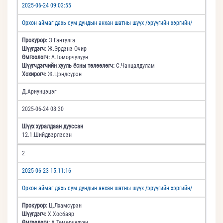
2025-06-24 09:03:55
Орхон аймаг дахь сум дундын анхан шатны шүүх /эрүүгийн хэргийн/
Прокурор:
Э.Гантулга
Шүүгдэгч:
Ж.Эрдэнэ-Очир
Өмгөөлөгч:
А.Төмөрчулуун
Шүүгчдэгчийн хууль ёсны төлөөлөгч:
С.Чанцалдулам
Хохирогч:
Ж.Цэндсүрэн
Д.Ариунцэцэг
2025-06-24 08:30
Шүүх хуралдаан дууссан
12.1.Шийдвэрлэсэн
2
2025-06-23 15:11:16
Орхон аймаг дахь сум дундын анхан шатны шүүх /эрүүгийн хэргийн/
Прокурор:
Ц.Лхамсүрэн
Шүүгдэгч:
Х.Хосбаяр
Өмгөөлөгч:
А.Төмөрчулуун