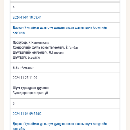
4
2024-11-04 10:03:44
Дархан-Уул аймаг дахь сум дундын анхан шатны шүүх /эрүүгийн
хэргийн/
Прокурор:
К.Нанжинханд
Хохирогчийн хууль ёсны төлөөлөгч:
Ё.Ганбат
Шүүгдэгчийн өмгөөлөгч:
Ө.Ганзориг
Шүүгдэгч:
Б.Булхүү
Б.Бат-Амгалан
2024-11-25 11:00
Шүүх хуралдаан дууссан
Бусад оролцогч ирээгүй
5
2024-11-04 09:54:02
Дархан-Уул аймаг дахь сум дундын анхан шатны шүүх /эрүүгийн
хэргийн/