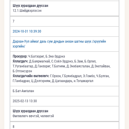
Шүүх хуралдаан дууссан
12.1.Шийдвэрлэсэн
7
2024-10-31 10:39:30
Дархан-Уул аймаг дахь сум дундын анхан шатны шүүх /эрүүгийн
хэргийн/
Прокурор:
Ч.Батзориг, Б.Энх-Эрдэнэ
Яллагдагч:
Д.Баярмагнай, С.Соёл-Эрдэнэ, Б.Зам, Б.Оргил,
Т.Ууганбаатар, Д.Ганзориг, Т.Батням, Д.Энхбаясгалан, Д.Энхтайван,
Б.Отгонсүрэн
Яллагдагчийн өмгөөлөгч:
Г.Орхон, Г.Буянбадрал, Э.Гомбо, Ч.Булган,
Г.Ганбадрах, Ц.Дэлгэрням, Д.Цагаандарь, н.Тэгшжаргал
Б.Бат-Амгалан
2025-02-13 13:30
Шүүх хуралдаан дууссан
Өмгөөлөгч өвчтэй, чөлөөтэй
8