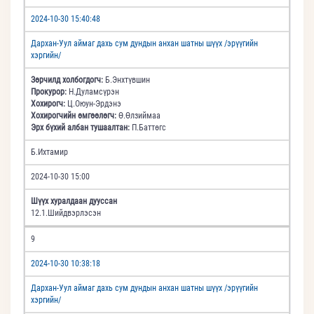
2024-10-30 15:40:48
Дархан-Уул аймаг дахь сум дундын анхан шатны шүүх /эрүүгийн
хэргийн/
Зөрчилд холбогдогч:
Б.Энхтүвшин
Прокурор:
Н.Дуламсүрэн
Хохирогч:
Ц.Оюун-Эрдэнэ
Хохирогчийн өмгөөлөгч:
Ө.Өлзиймаа
Эрх бүхий албан тушаалтан:
П.Баттөгс
Б.Ихтамир
2024-10-30 15:00
Шүүх хуралдаан дууссан
12.1.Шийдвэрлэсэн
9
2024-10-30 10:38:18
Дархан-Уул аймаг дахь сум дундын анхан шатны шүүх /эрүүгийн
хэргийн/