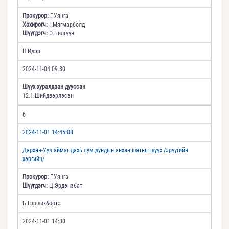
Прокурор:
Г.Уянга
Хохирогч:
Г.Мягмарболд
Шүүгдэгч:
Э.Билгүүн
Н.Идэр
2024-11-04 09:30
Шүүх хуралдаан дууссан
12.1.Шийдвэрлэсэн
6
2024-11-01 14:45:08
Дархан-Уул аймаг дахь сум дундын анхан шатны шүүх /эрүүгийн
хэргийн/
Прокурор:
Г.Уянга
Шүүгдэгч:
Ц.Эрдэнэбат
Б.Гэршихбөртэ
2024-11-01 14:30