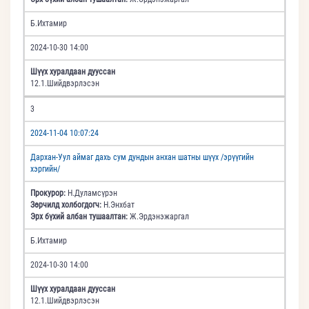
Б.Ихтамир
2024-10-30 14:00
Шүүх хуралдаан дууссан
12.1.Шийдвэрлэсэн
3
2024-11-04 10:07:24
Дархан-Уул аймаг дахь сум дундын анхан шатны шүүх /эрүүгийн
хэргийн/
Прокурор:
Н.Дуламсүрэн
Зөрчилд холбогдогч:
Н.Энхбат
Эрх бүхий албан тушаалтан:
Ж.Эрдэнэжаргал
Б.Ихтамир
2024-10-30 14:00
Шүүх хуралдаан дууссан
12.1.Шийдвэрлэсэн