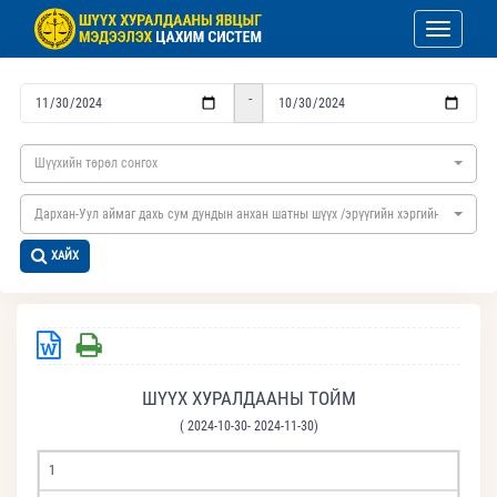
Toggle nav
-
Шүүхийн төрөл сонгох
Дархан-Уул аймаг дахь сум дундын анхан шатны шүүх /эрүүгийн хэргийн/
ХАЙХ
ШҮҮХ ХУРАЛДААНЫ ТОЙМ
( 2024-10-30- 2024-11-30)
1