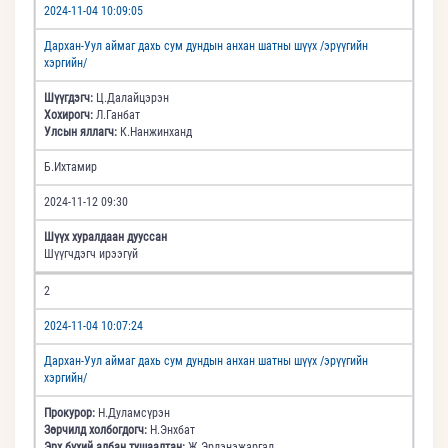
2024-11-04 10:09:05
Дархан-Уул аймаг дахь сум дундын анхан шатны шүүх /эрүүгийн
хэргийн/
Шүүгдэгч:
Ц.Далайцэрэн
Хохирогч:
Л.Ганбат
Улсын яллагч:
К.Нанжинханд
Б.Ихтамир
2024-11-12 09:30
Шүүх хуралдаан дууссан
Шүүгчдэгч ирээгүй
2
2024-11-04 10:07:24
Дархан-Уул аймаг дахь сум дундын анхан шатны шүүх /эрүүгийн
хэргийн/
Прокурор:
Н.Дуламсүрэн
Зөрчилд холбогдогч:
Н.Энхбат
Эрх бүхий албан тушаалтан:
Ж.Эрдэнэжаргал