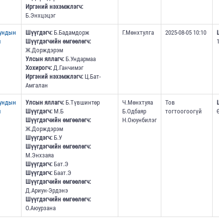
Иргэний нэхэмжлэгч:
Б.Энхцэцэг
дундын
Шүүгдэгч:
Б.Бадамдорж
Г.Мөнхтулга
2025-08-05 10:10
н
Шүүгдэгчийн өмгөөлөгч:
Ж.Дорждэрэм
Улсын яллагч:
Б.Ундармаа
Хохирогч:
Д.Ганчимэг
Иргэний нэхэмжлэгч:
Ц.Бат-
Амгалан
дундын
Улсын яллагч:
Б.Түвшинтөр
Ч.Мөнхтуяа
Тов
н
Шүүгдэгч:
М.Б
Б.Одбаяр
тогтоогоогүй
Шүүгдэгчийн өмгөөлөгч:
Н.Оюунбилэг
Ж.Дорждэрэм
Шүүгдэгч:
Б.У
Шүүгдэгчийн өмгөөлөгч:
М.Энхзаяа
Шүүгдэгч:
Бат.Э
Шүүгдэгч:
Баат.Э
Шүүгдэгчийн өмгөөлөгч:
Д.Ариун-Эрдэнэ
Шүүгдэгчийн өмгөөлөгч:
О.Аюурзана