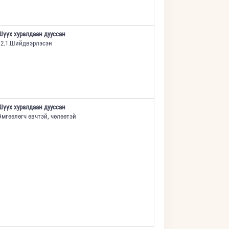
Шүүх хуралдаан дууссан
12.1.Шийдвэрлэсэн
Шүүх хуралдаан дууссан
Өмгөөлөгч өвчтэй, чөлөөтэй