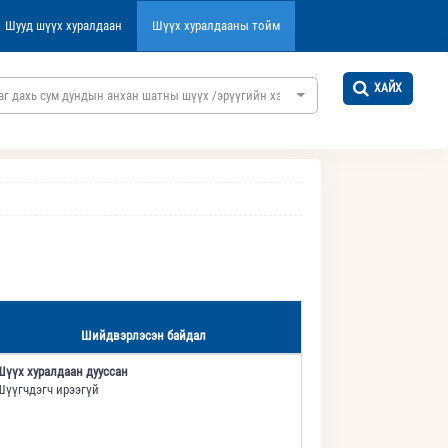
Шууд шүүх хуралдаан
Шүүх хуралдааны тойм
ХАЙХ
аг дахь сум дундын анхан шатны шүүх /эрүүгийн хэргийн/
Шийдвэрлэсэн байдал
Шүүх хуралдаан дууссан
Шүүгчдэгч ирээгүй