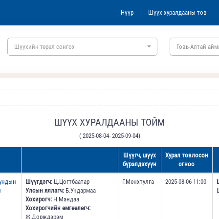
Нүүр
Шүүх хуралдааны тов
Шүүхийн төрөл сонгох
Говь-Алтай айм
ШҮҮХ ХУРАЛДААНЫ ТОЙМ
( 2025-08-04- 2025-09-04)
Шүүгч, шүүх
Хурал товлосон
бүрэлдэхүүн
огноо
дундын
Шүүгдэгч:
Ц.Цогтбаатар
Г.Мөнхтулга
2025-08-06 11:00
н
Улсын яллагч:
Б.Ундармаа
Хохирогч:
Н.Мандаа
Хохирогчийн өмгөөлөгч:
Ж.Дорждэрэм