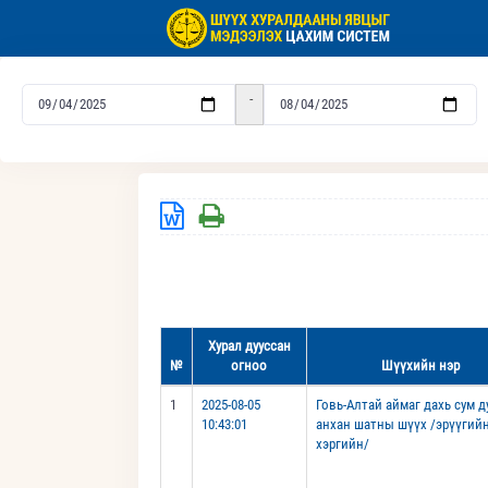
-
Хурал дууссан
№
огноо
Шүүхийн нэр
1
2025-08-05
Говь-Алтай аймаг дахь сум 
10:43:01
анхан шатны шүүх /эрүүгий
хэргийн/