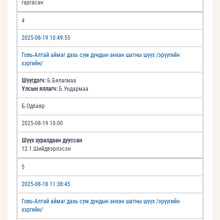
гаргасан
4
2025-08-19 10:49:55
Говь-Алтай аймаг дахь сум дундын анхан шатны шүүх /эрүүгийн
хэргийн/
Шүүгдэгч:
Б.Бялагмаа
Улсын яллагч:
Б.Ундармаа
Б.Одбаяр
2025-08-19 10:00
Шүүх хуралдаан дууссан
12.1.Шийдвэрлэсэн
5
2025-08-18 11:38:45
Говь-Алтай аймаг дахь сум дундын анхан шатны шүүх /эрүүгийн
хэргийн/