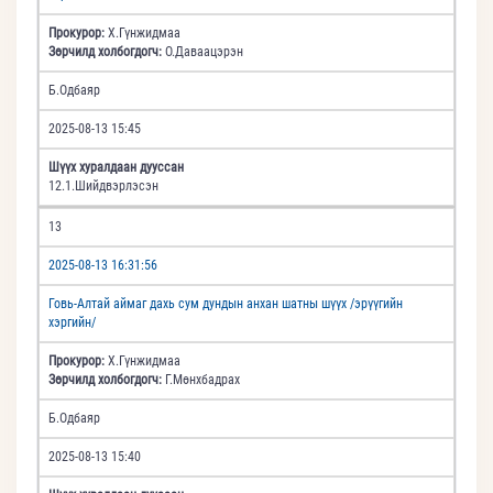
Прокурор:
Х.Гүнжидмаа
Зөрчилд холбогдогч:
О.Даваацэрэн
Б.Одбаяр
2025-08-13 15:45
Шүүх хуралдаан дууссан
12.1.Шийдвэрлэсэн
13
2025-08-13 16:31:56
Говь-Алтай аймаг дахь сум дундын анхан шатны шүүх /эрүүгийн
хэргийн/
Прокурор:
Х.Гүнжидмаа
Зөрчилд холбогдогч:
Г.Мөнхбадрах
Б.Одбаяр
2025-08-13 15:40