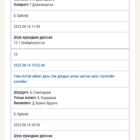
Хохирогч:
Г.Даваажаргал
Б.Одбаяр
2025-08-14 11:00
Шүүх хуралдаан дууссан
12.1.Шийдвэрлэсэн
10
2025-08-14 10:02:46
Говь-Алтай аймаг дахь сум дундын анхан шатны шүүх /эрүүгийн
хэргийн/
Шүүгдэгч:
Б.Гомбодорж
Улсын яллагч:
Б.Ундармаа
Өмгөөлөгч:
Д.Ариун-Эрдэнэ
Б.Одбаяр
2025-08-14 09:00
Шүүх хуралдаан дууссан