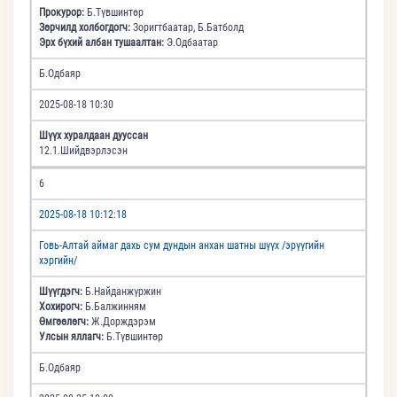
Прокурор:
Б.Түвшинтөр
Зөрчилд холбогдогч:
Зоригтбаатар, Б.Батболд
Эрх бүхий албан тушаалтан:
Э.Одбаатар
Б.Одбаяр
2025-08-18 10:30
Шүүх хуралдаан дууссан
12.1.Шийдвэрлэсэн
6
2025-08-18 10:12:18
Говь-Алтай аймаг дахь сум дундын анхан шатны шүүх /эрүүгийн
хэргийн/
Шүүгдэгч:
Б.Найданжүржин
Хохирогч:
Б.Балжинням
Өмгөөлөгч:
Ж.Дорждэрэм
Улсын яллагч:
Б.Түвшинтөр
Б.Одбаяр