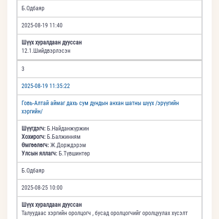
Б.Одбаяр
2025-08-19 11:40
Шүүх хуралдаан дууссан
12.1.Шийдвэрлэсэн
3
2025-08-19 11:35:22
Говь-Алтай аймаг дахь сум дундын анхан шатны шүүх /эрүүгийн
хэргийн/
Шүүгдэгч:
Б.Найданжүржин
Хохирогч:
Б.Балжинням
Өмгөөлөгч:
Ж.Дорждэрэм
Улсын яллагч:
Б.Түвшинтөр
Б.Одбаяр
2025-08-25 10:00
Шүүх хуралдаан дууссан
Талуудаас хэргийн оролцогч , бусад оролцогчийг оролцуулах хүсэлт