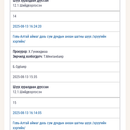
Шүүх хуралдаан дууссан
12.1.Шийдвэрлэсэн
14
2025-08-13 16:24:20
Говь-Алтай аймаг дахь сум дундын анхан шатны шүүх /эрүүгийн
хэргийн/
Прокурор:
Х.Гүнжидмаа
Зөрчилд холбогдогч:
Т.Мянганбаяр
Б.Одбаяр
2025-08-13 15:35
Шүүх хуралдаан дууссан
12.1.Шийдвэрлэсэн
15
2025-08-13 16:14:05
Говь-Алтай аймаг дахь сум дундын анхан шатны шүүх /эрүүгийн
хэргийн/