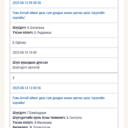
2025-08-15 09:38:30
Говь-Алтай аймаг дахь сум дундын анхан шатны шүүх /эрүүгийн
хэргийн/
Шүүгдэгч:
Б.Бялагмаа
Улсын яллагч:
Б.Ундармаа
Б.Одбаяр
2025-08-19 10:00
Шүүх хуралдаан дууссан
Шүүгчдэгч ирээгүй
9
2025-08-14 12:00:56
Говь-Алтай аймаг дахь сум дундын анхан шатны шүүх /эрүүгийн
хэргийн/
Шүүгдэгч:
Г.Бямбадорж
Шүүгчдэгчийн хууль ёсны төлөөлөгч:
Б.Гантулга
Улсын яллагч:
Ө.Манзушир
Өмгөөлөгч:
Ж.Дорждэрэм