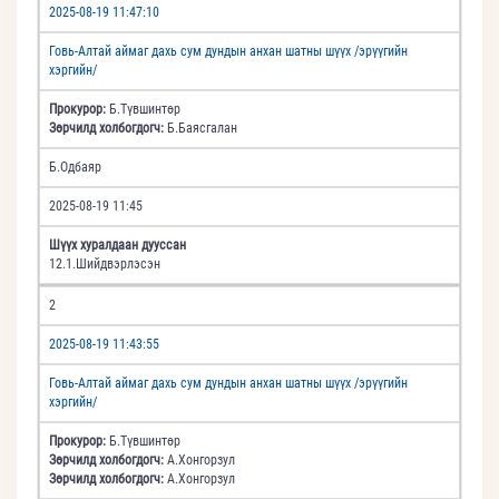
2025-08-19 11:47:10
Говь-Алтай аймаг дахь сум дундын анхан шатны шүүх /эрүүгийн
хэргийн/
Прокурор:
Б.Түвшинтөр
Зөрчилд холбогдогч:
Б.Баясгалан
Б.Одбаяр
2025-08-19 11:45
Шүүх хуралдаан дууссан
12.1.Шийдвэрлэсэн
2
2025-08-19 11:43:55
Говь-Алтай аймаг дахь сум дундын анхан шатны шүүх /эрүүгийн
хэргийн/
Прокурор:
Б.Түвшинтөр
Зөрчилд холбогдогч:
А.Хонгорзул
Зөрчилд холбогдогч:
А.Хонгорзул