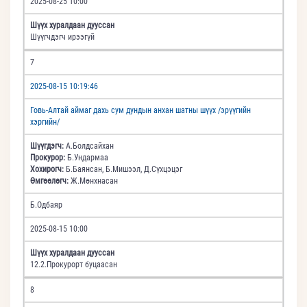
2025-08-25 10:00
Шүүх хуралдаан дууссан
Шүүгчдэгч ирээгүй
7
2025-08-15 10:19:46
Говь-Алтай аймаг дахь сум дундын анхан шатны шүүх /эрүүгийн
хэргийн/
Шүүгдэгч:
А.Болдсайхан
Прокурор:
Б.Ундармаа
Хохирогч:
Б.Баянсан, Б.Мишээл, Д.Сүхцэцэг
Өмгөөлөгч:
Ж.Мөнхнасан
Б.Одбаяр
2025-08-15 10:00
Шүүх хуралдаан дууссан
12.2.Прокурорт буцаасан
8