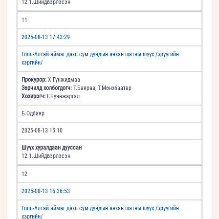
12.1.Шийдвэрлэсэн
11
2025-08-13 17:42:29
Говь-Алтай аймаг дахь сум дундын анхан шатны шүүх /эрүүгийн
хэргийн/
Прокурор:
Х.Гүнжидмаа
Зөрчилд холбогдогч:
Т.Баяраа, Т.Мөнхбаатар
Хохирогч:
Г.Буянжаргал
Б.Одбаяр
2025-08-13 15:10
Шүүх хуралдаан дууссан
12.1.Шийдвэрлэсэн
12
2025-08-13 16:36:53
Говь-Алтай аймаг дахь сум дундын анхан шатны шүүх /эрүүгийн
хэргийн/