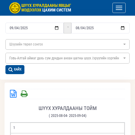
Toggle nav
-
Шүүхийн төрөл сонгох
Говь-Алтай аймаг дахь сум дундын анхан шатны шүүх /эрүүгийн хэргийн/
ХАЙХ
ШҮҮХ ХУРАЛДААНЫ ТОЙМ
( 2025-08-04- 2025-09-04)
1