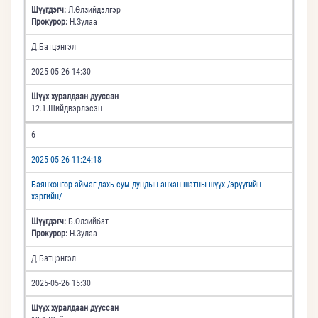
Шүүгдэгч:
Л.Өлзийдэлгэр
Прокурор:
Н.Зулаа
Д.Батцэнгэл
2025-05-26 14:30
Шүүх хуралдаан дууссан
12.1.Шийдвэрлэсэн
6
2025-05-26 11:24:18
Баянхонгор аймаг дахь сум дундын анхан шатны шүүх /эрүүгийн
хэргийн/
Шүүгдэгч:
Б.Өлзийбат
Прокурор:
Н.Зулаа
Д.Батцэнгэл
2025-05-26 15:30
Шүүх хуралдаан дууссан