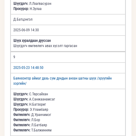
Шүүгдэгч:
Л.Лхагвасүрэн
Прокурор:
Н.Зулаа
Д.Батцэнгэл
2025-06-09 14:30
Шүүх хуралдаан дууссан
Шүүгдэгч өмгөөлөгч авах хүсэлт гаргасан
9
2025-05-23 14:48:50
Баянхонгор аймаг дахь сум дундын анхан шатны шүүх /эрүүгийн
хэргийн/
Шүүгдэгч:
С.Төрсайхан
Шүүгдэгч:
А.Санжаанамсаг
Шүүгдэгч:
Н.Батзориг
Прокурор:
Э.Уламбаяр
Өмгөөлөгч:
Д.Уранчимэг
Өмгөөлөгч:
Л.Бор
Өмгөөлөгч:
Л.Батбаяр
Өмгөөлөгч:
Т.Балжинням