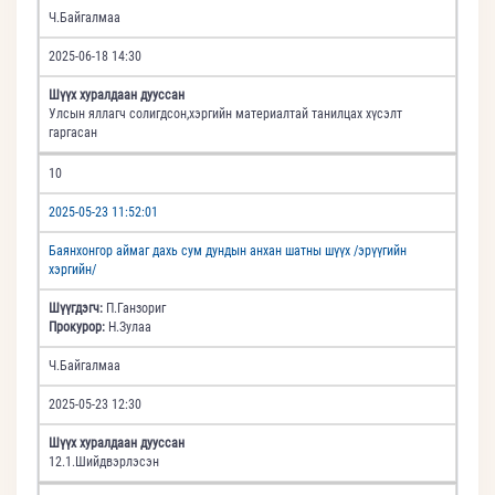
Ч.Байгалмаа
2025-06-18 14:30
Шүүх хуралдаан дууссан
Улсын яллагч солигдсон,хэргийн материалтай танилцах хүсэлт
гаргасан
10
2025-05-23 11:52:01
Баянхонгор аймаг дахь сум дундын анхан шатны шүүх /эрүүгийн
хэргийн/
Шүүгдэгч:
П.Ганзориг
Прокурор:
Н.Зулаа
Ч.Байгалмаа
2025-05-23 12:30
Шүүх хуралдаан дууссан
12.1.Шийдвэрлэсэн