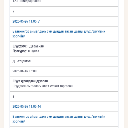
12.1.Шийдвэрлэсэн
7
2025-05-26 11:05:51
Баянхонгор аймаг дахь сум дундын анхан шатны шүүх /эрүүгийн
хэргийн/
Шүүгдэгч:
Г.Давааням
Прокурор:
Н.Зулаа
Д.Батцэнгэл
2025-06-16 15:00
Шүүх хуралдаан дууссан
Шүүгдэгч өмгөөлөгч авах хүсэлт гаргасан
8
2025-05-26 11:00:44
Баянхонгор аймаг дахь сум дундын анхан шатны шүүх /эрүүгийн
хэргийн/