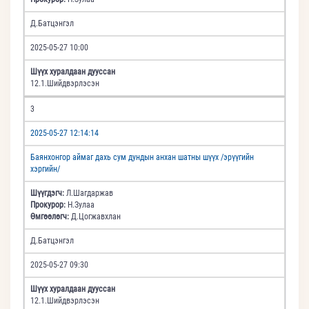
Д.Батцэнгэл
2025-05-27 10:00
Шүүх хуралдаан дууссан
12.1.Шийдвэрлэсэн
3
2025-05-27 12:14:14
Баянхонгор аймаг дахь сум дундын анхан шатны шүүх /эрүүгийн
хэргийн/
Шүүгдэгч:
Л.Шагдаржав
Прокурор:
Н.Зулаа
Өмгөөлөгч:
Д.Цогжавхлан
Д.Батцэнгэл
2025-05-27 09:30
Шүүх хуралдаан дууссан
12.1.Шийдвэрлэсэн