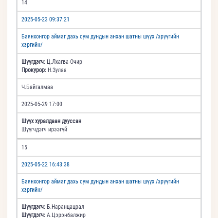
14
2025-05-23 09:37:21
Баянхонгор аймаг дахь сум дундын анхан шатны шүүх /эрүүгийн
хэргийн/
Шүүгдэгч:
Ц.Лхагва-Очир
Прокурор:
Н.Зулаа
Ч.Байгалмаа
2025-05-29 17:00
Шүүх хуралдаан дууссан
Шүүгчдэгч ирээгүй
15
2025-05-22 16:43:38
Баянхонгор аймаг дахь сум дундын анхан шатны шүүх /эрүүгийн
хэргийн/
Шүүгдэгч:
Б.Наранцацрал
Шүүгдэгч:
А.Цэрэнбалжир