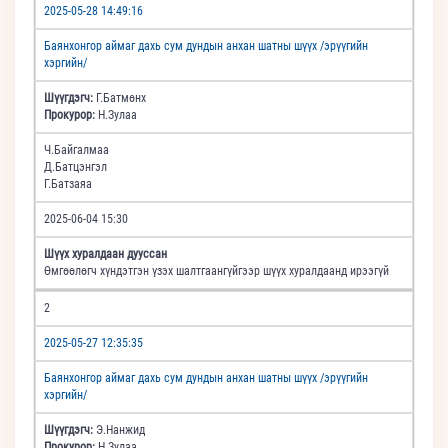
2025-05-28 14:49:16
Баянхонгор аймаг дахь сум дундын анхан шатны шүүх /эрүүгийн
хэргийн/
Шүүгдэгч:
Г.Батмөнх
Прокурор:
Н.Зулаа
Ч.Байгалмаа
Д.Батцэнгэл
Г.Батзаяа
2025-06-04 15:30
Шүүх хуралдаан дууссан
Өмгөөлөгч хүндэтгэн үзэх шалтгаангүйгээр шүүх хуралдаанд ирээгүй
2
2025-05-27 12:35:35
Баянхонгор аймаг дахь сум дундын анхан шатны шүүх /эрүүгийн
хэргийн/
Шүүгдэгч:
Э.Нанжид
Прокурор:
Н.Зулаа