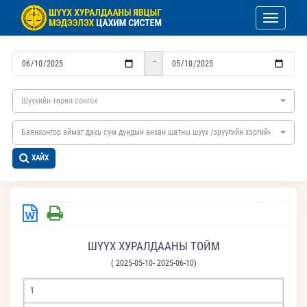
Toggle nav
-
Шүүхийн төрөл сонгох
Баянхонгор аймаг дахь сум дундын анхан шатны шүүх /эрүүгийн хэргийн/
ХАЙХ
ШҮҮХ ХУРАЛДААНЫ ТОЙМ
( 2025-05-10- 2025-06-10)
1