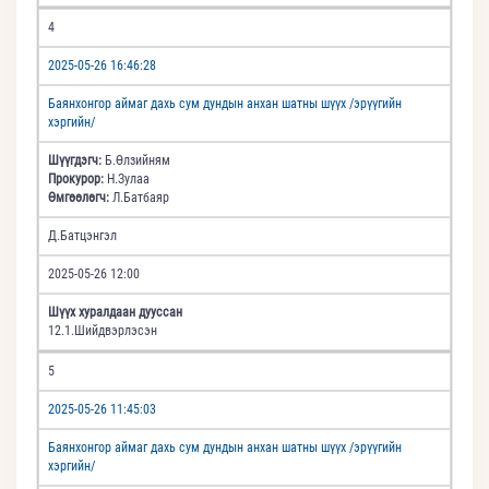
4
2025-05-26 16:46:28
Баянхонгор аймаг дахь сум дундын анхан шатны шүүх /эрүүгийн
хэргийн/
Шүүгдэгч:
Б.Өлзийням
Прокурор:
Н.Зулаа
Өмгөөлөгч:
Л.Батбаяр
Д.Батцэнгэл
2025-05-26 12:00
Шүүх хуралдаан дууссан
12.1.Шийдвэрлэсэн
5
2025-05-26 11:45:03
Баянхонгор аймаг дахь сум дундын анхан шатны шүүх /эрүүгийн
хэргийн/