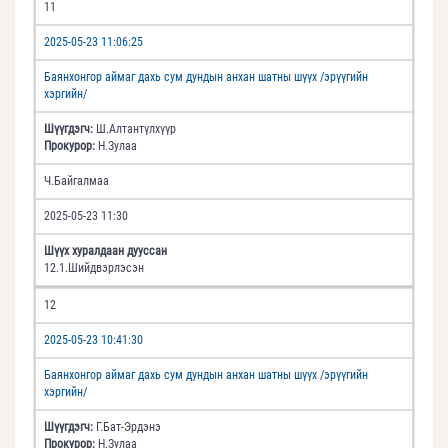
11
2025-05-23 11:06:25
Баянхонгор аймаг дахь сум дундын анхан шатны шүүх /эрүүгийн
хэргийн/
Шүүгдэгч:
Ш.Алтантүлхүүр
Прокурор:
Н.Зулаа
Ч.Байгалмаа
2025-05-23 11:30
Шүүх хуралдаан дууссан
12.1.Шийдвэрлэсэн
12
2025-05-23 10:41:30
Баянхонгор аймаг дахь сум дундын анхан шатны шүүх /эрүүгийн
хэргийн/
Шүүгдэгч:
Г.Бат-Эрдэнэ
Прокурор:
Н.Зулаа