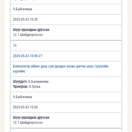
Ч.Байгалмаа
2025-05-23 10:30
Шүүх хуралдаан дууссан
12.1.Шийдвэрлэсэн
13
2025-05-23 10:06:27
Баянхонгор аймаг дахь сум дундын анхан шатны шүүх /эрүүгийн
хэргийн/
Шүүгдэгч:
Б.Балжинням
Прокурор:
Н.Зулаа
Ч.Байгалмаа
2025-05-23 10:00
Шүүх хуралдаан дууссан
12.1.Шийдвэрлэсэн