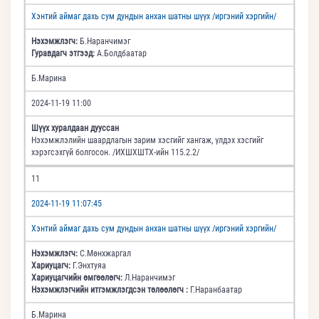
Хэнтий аймаг дахь сум дундын анхан шатны шүүх /иргэний хэргийн/
Нэхэмжлэгч:
Б.Наранчимэг
Гуравдагч этгээд:
А.Болдбаатар
Б.Марина
2024-11-19 11:00
Шүүх хуралдаан дууссан
Нэхэмжлэлийн шаардлагын зарим хэсгийг хангаж, үлдэх хэсгийг
хэрэгсэхгүй болгосон. /ИХШХШТХ-ийн 115.2.2/
11
2024-11-19 11:07:45
Хэнтий аймаг дахь сум дундын анхан шатны шүүх /иргэний хэргийн/
Нэхэмжлэгч:
С.Мөнхжаргал
Хариуцагч:
Г.Энхтуяа
Хариуцагчийн өмгөөлөгч:
Л.Наранчимэг
Нэхэмжлэгчийн итгэмжлэгдсэн төлөөлөгч :
Г.Наранбаатар
Б.Марина