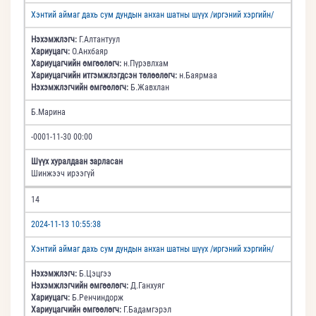
Хэнтий аймаг дахь сум дундын анхан шатны шүүх /иргэний хэргийн/
Нэхэмжлэгч:
Г.Алтантуул
Хариуцагч:
О.Анхбаяр
Хариуцагчийн өмгөөлөгч:
н.Пүрэвлхам
Хариуцагчийн итгэмжлэгдсэн төлөөлөгч:
н.Баярмаа
Нэхэмжлэгчийн өмгөөлөгч:
Б.Жавхлан
Б.Марина
-0001-11-30 00:00
Шүүх хуралдаан зарласан
Шинжээч ирээгүй
14
2024-11-13 10:55:38
Хэнтий аймаг дахь сум дундын анхан шатны шүүх /иргэний хэргийн/
Нэхэмжлэгч:
Б.Цэцгээ
Нэхэмжлэгчийн өмгөөлөгч:
Д.Ганхуяг
Хариуцагч:
Б.Ренчиндорж
Хариуцагчийн өмгөөлөгч:
Г.Бадамгэрэл