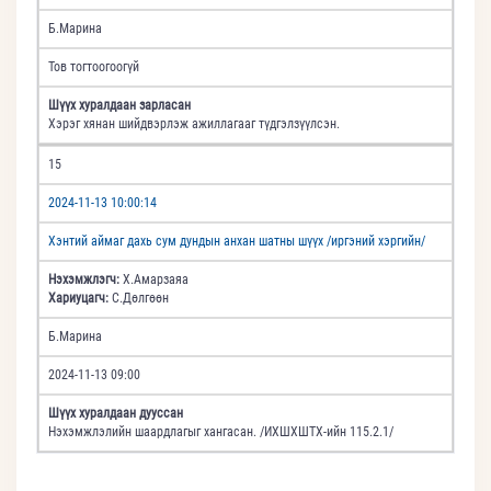
Б.Марина
Тов тогтоогоогүй
Шүүх хуралдаан зарласан
Хэрэг хянан шийдвэрлэж ажиллагааг түдгэлзүүлсэн.
15
2024-11-13 10:00:14
Хэнтий аймаг дахь сум дундын анхан шатны шүүх /иргэний хэргийн/
Нэхэмжлэгч:
Х.Амарзаяа
Хариуцагч:
С.Дөлгөөн
Б.Марина
2024-11-13 09:00
Шүүх хуралдаан дууссан
Нэхэмжлэлийн шаардлагыг хангасан. /ИХШХШТХ-ийн 115.2.1/