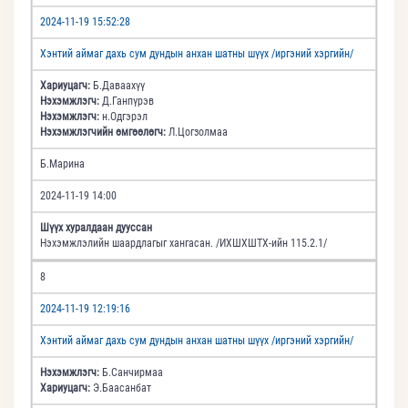
2024-11-19 15:52:28
Хэнтий аймаг дахь сум дундын анхан шатны шүүх /иргэний хэргийн/
Хариуцагч:
Б.Даваахүү
Нэхэмжлэгч:
Д.Ганпүрэв
Нэхэмжлэгч:
н.Одгэрэл
Нэхэмжлэгчийн өмгөөлөгч:
Л.Цогзолмаа
Б.Марина
2024-11-19 14:00
Шүүх хуралдаан дууссан
Нэхэмжлэлийн шаардлагыг хангасан. /ИХШХШТХ-ийн 115.2.1/
8
2024-11-19 12:19:16
Хэнтий аймаг дахь сум дундын анхан шатны шүүх /иргэний хэргийн/
Нэхэмжлэгч:
Б.Санчирмаа
Хариуцагч:
Э.Баасанбат