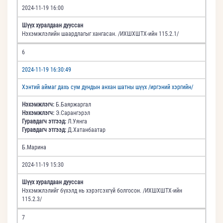
2024-11-19 16:00
Шүүх хуралдаан дууссан
Нэхэмжлэлийн шаардлагыг хангасан. /ИХШХШТХ-ийн 115.2.1/
6
2024-11-19 16:30:49
Хэнтий аймаг дахь сум дундын анхан шатны шүүх /иргэний хэргийн/
Нэхэмжлэгч:
Б.Баяржаргал
Нэхэмжлэгч:
Э.Сарангэрэл
Гуравдагч этгээд:
Л.Уянга
Гуравдагч этгээд:
Д.Хатанбаатар
Б.Марина
2024-11-19 15:30
Шүүх хуралдаан дууссан
Нэхэмжлэлийг бүхэлд нь хэрэгсэхгүй болгосон. /ИХШХШТХ-ийн
115.2.3/
7