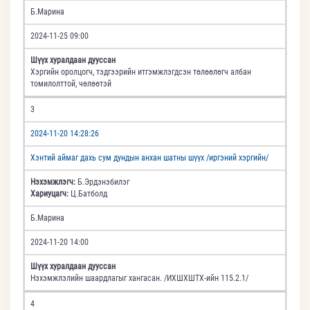
Б.Марина
2024-11-25 09:00
Шүүх хуралдаан дууссан
Хэргийн оролцогч, тэдгээрийн итгэмжлэгдсэн төлөөлөгч албан
томилолттой, чөлөөтэй
3
2024-11-20 14:28:26
Хэнтий аймаг дахь сум дундын анхан шатны шүүх /иргэний хэргийн/
Нэхэмжлэгч:
Б.Эрдэнэбилэг
Хариуцагч:
Ц.Батболд
Б.Марина
2024-11-20 14:00
Шүүх хуралдаан дууссан
Нэхэмжлэлийн шаардлагыг хангасан. /ИХШХШТХ-ийн 115.2.1/
4