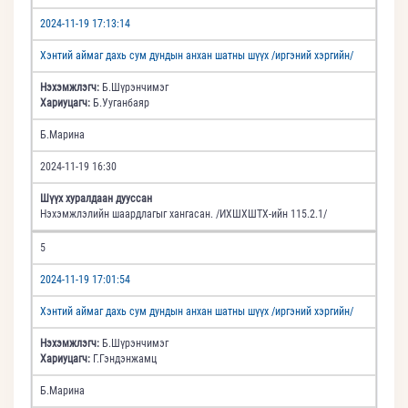
2024-11-19 17:13:14
Хэнтий аймаг дахь сум дундын анхан шатны шүүх /иргэний хэргийн/
Нэхэмжлэгч:
Б.Шүрэнчимэг
Хариуцагч:
Б.Ууганбаяр
Б.Марина
2024-11-19 16:30
Шүүх хуралдаан дууссан
Нэхэмжлэлийн шаардлагыг хангасан. /ИХШХШТХ-ийн 115.2.1/
5
2024-11-19 17:01:54
Хэнтий аймаг дахь сум дундын анхан шатны шүүх /иргэний хэргийн/
Нэхэмжлэгч:
Б.Шүрэнчимэг
Хариуцагч:
Г.Гэндэнжамц
Б.Марина