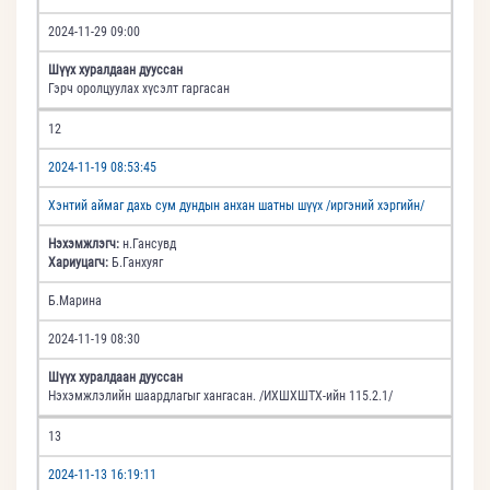
2024-11-29 09:00
Шүүх хуралдаан дууссан
Гэрч оролцуулах хүсэлт гаргасан
12
2024-11-19 08:53:45
Хэнтий аймаг дахь сум дундын анхан шатны шүүх /иргэний хэргийн/
Нэхэмжлэгч:
н.Гансувд
Хариуцагч:
Б.Ганхуяг
Б.Марина
2024-11-19 08:30
Шүүх хуралдаан дууссан
Нэхэмжлэлийн шаардлагыг хангасан. /ИХШХШТХ-ийн 115.2.1/
13
2024-11-13 16:19:11