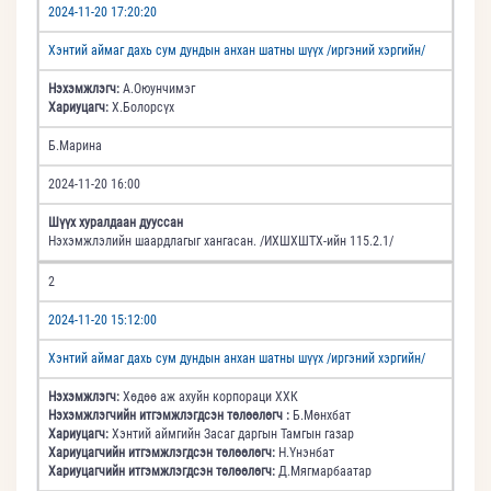
2024-11-20 17:20:20
Хэнтий аймаг дахь сум дундын анхан шатны шүүх /иргэний хэргийн/
Нэхэмжлэгч:
А.Оюунчимэг
Хариуцагч:
Х.Болорсүх
Б.Марина
2024-11-20 16:00
Шүүх хуралдаан дууссан
Нэхэмжлэлийн шаардлагыг хангасан. /ИХШХШТХ-ийн 115.2.1/
2
2024-11-20 15:12:00
Хэнтий аймаг дахь сум дундын анхан шатны шүүх /иргэний хэргийн/
Нэхэмжлэгч:
Хөдөө аж ахуйн корпораци ХХК
Нэхэмжлэгчийн итгэмжлэгдсэн төлөөлөгч :
Б.Мөнхбат
Хариуцагч:
Хэнтий аймгийн Засаг даргын Тамгын газар
Хариуцагчийн итгэмжлэгдсэн төлөөлөгч:
Н.Үнэнбат
Хариуцагчийн итгэмжлэгдсэн төлөөлөгч:
Д.Мягмарбаатар