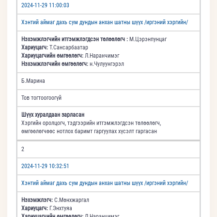
2024-11-29 11:00:03
Хэнтий аймаг дахь сум дундын анхан шатны шүүх /иргэний хэргийн/
Нэхэмжлэгчийн итгэмжлэгдсэн төлөөлөгч :
М.Цэрэнпунцаг
Хариуцагч:
Т.Сансарбаатар
Хариуцагчийн өмгөөлөгч:
Л.Наранчимэг
Нэхэмжлэгчийн өмгөөлөгч:
н.Чулуунгэрэл
Б.Марина
Тов тогтоогоогүй
Шүүх хуралдаан зарласан
Хэргийн оролцогч, тэдгээрийн итгэмжлэгдсэн төлөөлөгч,
өмгөөлөгчөөс нотлох баримт гаргуулах хүсэлт гаргасан
2
2024-11-29 10:32:51
Хэнтий аймаг дахь сум дундын анхан шатны шүүх /иргэний хэргийн/
Нэхэмжлэгч:
С.Мөнхжаргал
Хариуцагч:
Г.Энхтуяа
Хариуцагчийн өмгөөлөгч:
Л.Наранчимэг