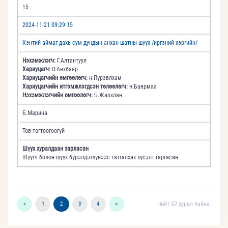
15
2024-11-21 09:29:15
Хэнтий аймаг дахь сум дундын анхан шатны шүүх /иргэний хэргийн/
Нэхэмжлэгч:
Г.Алтантуул
Хариуцагч:
О.Анхбаяр
Хариуцагчийн өмгөөлөгч:
н.Пүрэвлхам
Хариуцагчийн итгэмжлэгдсэн төлөөлөгч:
н.Баярмаа
Нэхэмжлэгчийн өмгөөлөгч:
Б.Жавхлан
Б.Марина
Тов тогтоогоогүй
Шүүх хуралдаан зарласан
Шүүгч болон шүүх бүрэлдэхүүнээс татгалзах хүсэлт гаргасан
<
1
2
3
4
>
Нийт 52 хурал байна.