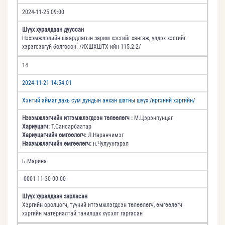
2024-11-25 09:00
Шүүх хуралдаан дууссан
Нэхэмжлэлийн шаардлагын зарим хэсгийг хангаж, үлдэх хэсгийг
хэрэгсэхгүй болгосон. /ИХШХШТХ-ийн 115.2.2/
14
2024-11-21 14:54:01
Хэнтий аймаг дахь сум дундын анхан шатны шүүх /иргэний хэргийн/
Нэхэмжлэгчийн итгэмжлэгдсэн төлөөлөгч :
М.Цэрэнпунцаг
Хариуцагч:
Т.Сансарбаатар
Хариуцагчийн өмгөөлөгч:
Л.Наранчимэг
Нэхэмжлэгчийн өмгөөлөгч:
н.Чулуунгэрэл
Б.Марина
-0001-11-30 00:00
Шүүх хуралдаан зарласан
Хэргийн оролцогч, түүний итгэмжлэгдсэн төлөөлөгч, өмгөөлөгч
хэргийн материалтай танилцах хүсэлт гаргасан