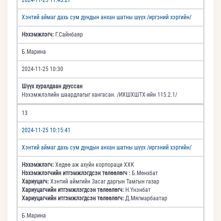
Хэнтий аймаг дахь сум дундын анхан шатны шүүх /иргэний хэргийн/
Нэхэмжлэгч:
Г.Сайнбаяр
Б.Марина
2024-11-25 10:30
Шүүх хуралдаан дууссан
Нэхэмжлэлийн шаардлагыг хангасан. /ИХШХШТХ-ийн 115.2.1/
13
2024-11-25 10:15:41
Хэнтий аймаг дахь сум дундын анхан шатны шүүх /иргэний хэргийн/
Нэхэмжлэгч:
Хөдөө аж ахуйн корпораци ХХК
Нэхэмжлэгчийн итгэмжлэгдсэн төлөөлөгч :
Б.Мөнхбат
Хариуцагч:
Хэнтий аймгийн Засаг даргын Тамгын газар
Хариуцагчийн итгэмжлэгдсэн төлөөлөгч:
Н.Үнэнбат
Хариуцагчийн итгэмжлэгдсэн төлөөлөгч:
Д.Мягмарбаатар
Б.Марина