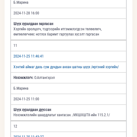
Б.Марина
2024-11-28 16:00
Шүүх хуралдаан зарласан
Хэргийн оролцогч, тэдгээрийн итгэмжлэгдсэн төлөөлөгч,
өмгөөлөгчөөс нотлох баримт гаргуулах хүсэлт гаргасан
11
2024-11-25 11:46:41
Хэнтий аймаг дахь сум дундын анхан шатны шүүх /иргэний хэргийн/
Нэхэмжлэгч:
О.Алтангэрэл
Б.Марина
2024-11-25 11:00
Шүүх хуралдаан дууссан
Нэхэмжлэлийн шаардлагыг хангасан. /ИХШХШТХ-ийн 115.2.1/
12
2024-11-25 11:43:27