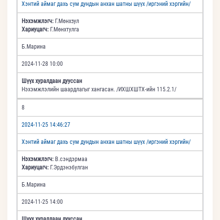
Хэнтий аймаг дахь сум дундын анхан шатны шүүх /иргэний хэргийн/
Нэхэмжлэгч:
Г.Мөнхзул
Хариуцагч:
Г.Мөнхтулга
Б.Марина
2024-11-28 10:00
Шүүх хуралдаан дууссан
Нэхэмжлэлийн шаардлагыг хангасан. /ИХШХШТХ-ийн 115.2.1/
8
2024-11-25 14:46:27
Хэнтий аймаг дахь сум дундын анхан шатны шүүх /иргэний хэргийн/
Нэхэмжлэгч:
В.сэндэрмаа
Хариуцагч:
Г.Эрдэнэбулган
Б.Марина
2024-11-25 14:00
Шүүх хуралдаан дууссан