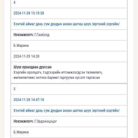
4
2024-11-28 15:19:58
Хэнтий аймаг дахь сум дундын анхан шатны шүүх /иргэний хэргийн/
Нэхэмжлэгч:
Г.Ганболд
Б.Марина
2024-11-29 14:30
Шүүх хуралдаан дууссан
Хэргийн оролцогч, тэдгээрийн итгэмжлэгдсэн төлөөлөгч,
өмгөөлөгчөөс нотлох баримт гаргуулах хүсэлт гаргасан
5
2024-11-28 14:47:18
Хэнтий аймаг дахь сум дундын анхан шатны шүүх /иргэний хэргийн/
Нэхэмжлэгч:
Г.Эрдэнэцэцэг
Б.Марина