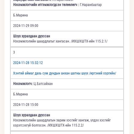
Нэхэмжлэгчийн итгэмжлэгдсэн төлөөлөгч :
Г.Наранбаатар
Б.Марина
2024-11-29 09:00
Шүүх хуралдаан дууссан
Нэхэмжлэлийн шаардлагыг хангасан. /ИХШХШТХ-ийн 115.2.1/
3
2024-11-28 15:32:12
Хэнтий аймаг дахь сум дундын анхан шатны шүүх /иргэний хэргийн/
Нэхэмжлэгч:
Ц.Батсайхан
Б.Марина
2024-11-28 15:00
Шүүх хуралдаан дууссан
Нэхэмжлэлийн шаардлагын зарим хэсгийг хангаж, үлдэх хэсгийг
хэрэгсэхгүй болгосон. /ИХШХШТХ-ийн 115.2.2/