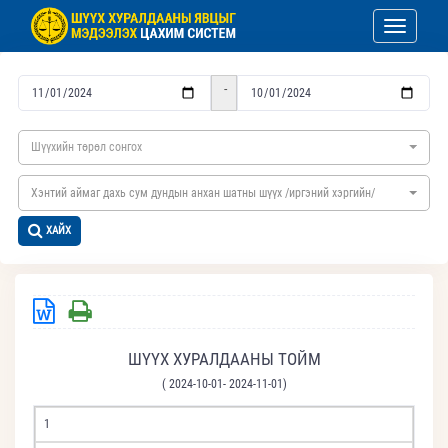
Toggle nav
-
Шүүхийн төрөл сонгох
Хэнтий аймаг дахь сум дундын анхан шатны шүүх /иргэний хэргийн/
ХАЙХ
ШҮҮХ ХУРАЛДААНЫ ТОЙМ
( 2024-10-01- 2024-11-01)
1