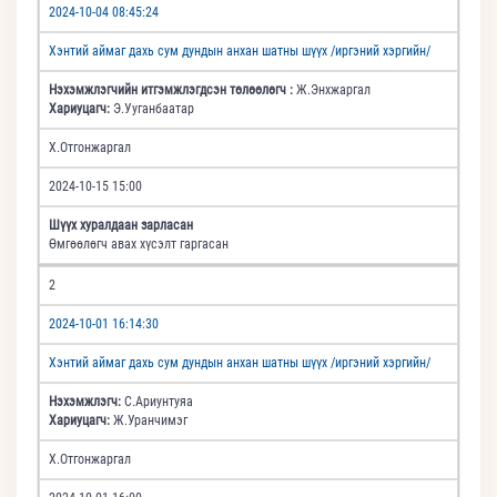
2024-10-04 08:45:24
Хэнтий аймаг дахь сум дундын анхан шатны шүүх /иргэний хэргийн/
Нэхэмжлэгчийн итгэмжлэгдсэн төлөөлөгч :
Ж.Энхжаргал
Хариуцагч:
Э.Ууганбаатар
Х.Отгонжаргал
2024-10-15 15:00
Шүүх хуралдаан зарласан
Өмгөөлөгч авах хүсэлт гаргасан
2
2024-10-01 16:14:30
Хэнтий аймаг дахь сум дундын анхан шатны шүүх /иргэний хэргийн/
Нэхэмжлэгч:
С.Ариунтуяа
Хариуцагч:
Ж.Уранчимэг
Х.Отгонжаргал