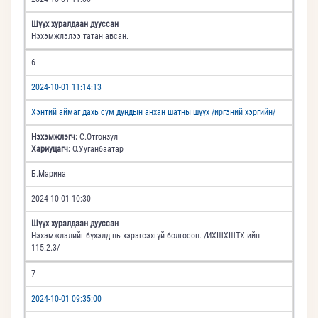
Шүүх хуралдаан дууссан
Нэхэмжлэлээ татан авсан.
6
2024-10-01 11:14:13
Хэнтий аймаг дахь сум дундын анхан шатны шүүх /иргэний хэргийн/
Нэхэмжлэгч:
С.Отгонзул
Хариуцагч:
О.Ууганбаатар
Б.Марина
2024-10-01 10:30
Шүүх хуралдаан дууссан
Нэхэмжлэлийг бүхэлд нь хэрэгсэхгүй болгосон. /ИХШХШТХ-ийн
115.2.3/
7
2024-10-01 09:35:00