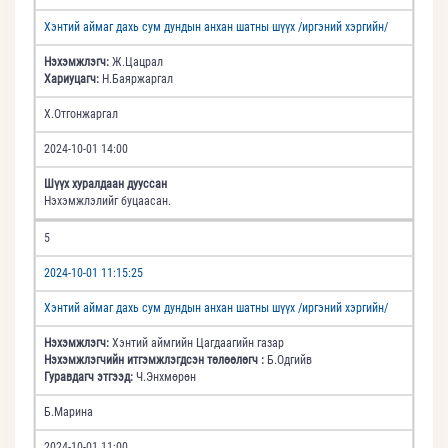
Хэнтий аймаг дахь сум дундын анхан шатны шүүх /иргэний хэргийн/
Нэхэмжлэгч:
Ж.Цацрал
Хариуцагч:
Н.Баяржаргал
Х.Отгонжаргал
2024-10-01 14:00
Шүүх хуралдаан дууссан
Нэхэмжлэлийг буцаасан.
5
2024-10-01 11:15:25
Хэнтий аймаг дахь сум дундын анхан шатны шүүх /иргэний хэргийн/
Нэхэмжлэгч:
Хэнтий аймгийн Цагдаагийн газар
Нэхэмжлэгчийн итгэмжлэгдсэн төлөөлөгч :
Б.Одгийв
Гуравдагч этгээд:
Ч.Энхмөрөн
Б.Марина
2024-10-01 11:00