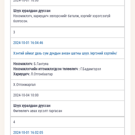
2024-10-01 16:00
Шүүх хуралдаан дууссан
Нэхэмжлэгч, хариуцагч эвлэрснийг баталж, хэргийг хэрэгсэхгүй
болгосон.
3
2024-10-01 16:04:46
Хэнтий аймаг дахь сум дундын анхан шатны шүүх /иргэний хэргийн/
Нэхэмжлэгч:
Б.Гантуяа
Нэхэмжлэгчийн итгэмжлэгдсэн төлөөлөгч :
Г.Бадамгэрэл
Хариуцагч:
Л.Отгонбаатар
Х.Отгонжаргал
2024-10-04 10:00
Шүүх хуралдаан дууссан
Өмгөөлөгч авах хүсэлт гаргасан
4
2024-10-01 16:02:05