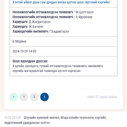
Хэнтий аймаг дахь сум дундын анхан шатны шүүх /иргэний хэргийн/
Нэхэмжлэгчийн итгэмжлэгдсэн төлөөлөгч :
М.Цогтгэрэл
Нэхэмжлэгчийн итгэмжлэгдсэн төлөөлөгч :
Х.Идэрбаяр
Хариуцагч:
Д.Жагдагсүрэн
Хариуцагч:
Ж.Батхуяг
Хариуцагчийн өмгөөлөгч:
Г.Бадамгэрэл
Б.Марина
2024-10-29 14:00
Шүүх хуралдаан дууссан
Хэргийн оролцогч, түүний итгэмжлэгдсэн төлөөлөгч, өмгөөлөгч
хэргийн материалтай танилцах хүсэлт гаргасан
<
1
2
3
Нийт 37 хурал байна.
2020-2026©
Шүүхийн ерөнхий зөвлөл, Мэдээллийн технологи, хэргийн
хөдөлгөөний удирдлагын хэлтэс