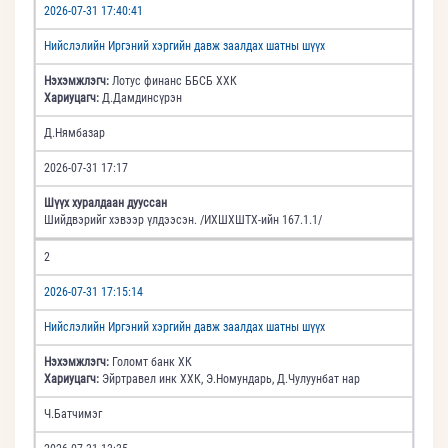
2026-07-31 17:40:41
Нийслэлийн Иргэний хэргийн давж заалдах шатны шүүх
Нэхэмжлэгч:
Лотус финанс ББСБ ХХК
Хариуцагч:
Д.Дамдинсүрэн
Д.Нямбазар
2026-07-31 17:17
Шүүх хуралдаан дууссан
Шийдвэрийг хэвээр үлдээсэн. /ИХШХШТХ-ийн 167.1.1/
2
2026-07-31 17:15:14
Нийслэлийн Иргэний хэргийн давж заалдах шатны шүүх
Нэхэмжлэгч:
Голомт банк ХК
Хариуцагч:
Эйртравел инк ХХК, Э.Номундарь, Д.Чулуунбат нар
Ч.Батчимэг