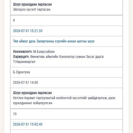
Шүүх хуралдаан зарласан
Эвлэрэх хүсэлт гаргасан.
9
2026-07-31 15:21:33
Төв аймаг дахь Захиргааны хэргийн анхан шатны шүүх
Нэхэмжлэгч:
М.Баярсайхан
Хариуцагч:
Өмнөговь аймгийн Ханхонгор сумын Засаг дарга
Т.Наранжаргал
Б.Одонтуяа
2026-07-31 14:00
Шүүх хуралдаан зарласан
Нотлох баримт гаргуулахтай холбоотой хүсэлтийг шийдвэрлэж, шүүх
хуралдааныг хойшлуулсан
10
2026-07-31 15:02:45