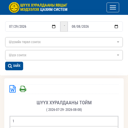
Toggle nav
-
Шүүхийн төрөл сонгох
Шүүх сонгох
ХАЙХ
ШҮҮХ ХУРАЛДААНЫ ТОЙМ
( 2026-07-29- 2026-08-08)
1