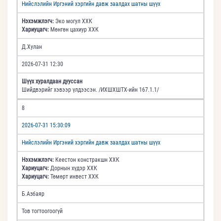
Нийслэлийн Иргэний хэргийн давж заалдах шатны шүүх
Нэхэмжлэгч:
Эко могул ХХК
Хариуцагч:
Мөнгөн цахиур ХХК
Д.Хулан
2026-07-31 12:30
Шүүх хуралдаан дууссан
Шийдвэрийг хэвээр үлдээсэн. /ИХШХШТХ-ийн 167.1.1/
8
2026-07-31 15:30:09
Нийслэлийн Иргэний хэргийн давж заалдах шатны шүүх
Нэхэмжлэгч:
Кеестон констракшн ХХК
Хариуцагч:
Дорнын хүдэр ХХК
Хариуцагч:
Төмөрт инвест ХХК
Б.Азбаяр
Тов тогтоогоогүй