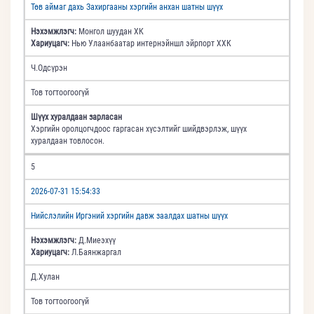
Төв аймаг дахь Захиргааны хэргийн анхан шатны шүүх
Нэхэмжлэгч:
Монгол шуудан ХК
Хариуцагч:
Нью Улаанбаатар интернэйншл эйрпорт ХХК
Ч.Одсүрэн
Тов тогтоогоогүй
Шүүх хуралдаан зарласан
Хэргийн оролцогчдоос гаргасан хүсэлтийг шийдвэрлэж, шүүх
хуралдаан товлосон.
5
2026-07-31 15:54:33
Нийслэлийн Иргэний хэргийн давж заалдах шатны шүүх
Нэхэмжлэгч:
Д.Миеэхүү
Хариуцагч:
Л.Баянжаргал
Д.Хулан
Тов тогтоогоогүй