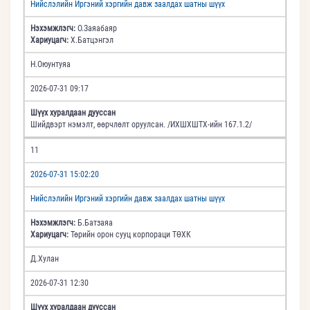
Нийслэлийн Иргэний хэргийн давж заалдах шатны шүүх
Нэхэмжлэгч:
О.Заяабаяр
Хариуцагч:
Х.Батцэнгэл
Н.Оюунтуяа
2026-07-31 09:17
Шүүх хуралдаан дууссан
Шийдвэрт нэмэлт, өөрчлөлт оруулсан. /ИХШХШТХ-ийн 167.1.2/
11
2026-07-31 15:02:20
Нийслэлийн Иргэний хэргийн давж заалдах шатны шүүх
Нэхэмжлэгч:
Б.Батзаяа
Хариуцагч:
Төрийн орон сууц корпораци ТӨХК
Д.Хулан
2026-07-31 12:30
Шүүх хуралдаан дууссан