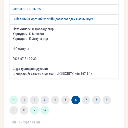
2026-07-31 13:37:25
Нийслэлийн Иргэний хэргийн давж заалдах шатны шүүх
Нэхэмжлэгч:
С.Даваадолгор
Хариуцагч:
Б.Мөнхбат
Хариуцагч:
Б.Энтуяа нар
Н.Оюунтуяа
2026-07-31 09:30
Шүүх хуралдаан дууссан
Шийдвэрийг хэвээр үлдээсэн. /ИХШХШТХ-ийн 167.1.1/
<
1
2
3
4
5
6
7
8
9
10
11
>
>>
Нийт 167 хурал байна.