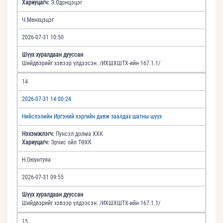
Хариуцагч:
Э.Одонцэцэг
Ч.Мөнхцэцэг
2026-07-31 10:50
Шүүх хуралдаан дууссан
Шийдвэрийг хэвээр үлдээсэн. /ИХШХШТХ-ийн 167.1.1/
14
2026-07-31 14:00:24
Нийслэлийн Иргэний хэргийн давж заалдах шатны шүүх
Нэхэмжлэгч:
Пунсэл долма ХХК
Хариуцагч:
Эрчис ойл ТӨХК
Н.Оюунтуяа
2026-07-31 09:55
Шүүх хуралдаан дууссан
Шийдвэрийг хэвээр үлдээсэн. /ИХШХШТХ-ийн 167.1.1/
15