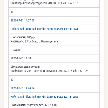
Шийдвэрийг хэвээр үлдээсэн. /ИХШХШТХ-ийн 167.1.1/
12
2026-07-31 14:27:00
Нийслэлийн Иргэний хэргийн давж заалдах шатны шүүх
Нэхэмжлэгч:
О.Сувд
Хариуцагч:
Б.Хосбаяр, Ц.Нарантунгалаг
Д.Хулан
2026-07-31 11:30
Шүүх хуралдаан дууссан
Шийдвэрт нэмэлт, өөрчлөлт оруулсан. /ИХШХШТХ-ийн 167.1.2/
13
2026-07-31 14:24:04
Нийслэлийн Иргэний хэргийн давж заалдах шатны шүүх
Нэхэмжлэгч:
"Үнэт кредит ББСБ" ХХК