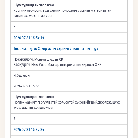
Шүүх хуралдаан зарласан
Хэргийн оролцогч, тэдгээрийн төлөөлөгч хэргийн материалтай
танилцах хүсэлт гаргасан
6
2026-07-31 15:54:19
Төв аймаг дахь Захиргааны хэргийн анхан шатны шүүх
Нэхэмжлэгч:
Монгол шуудан ХК
Хариуцагч:
Нью Улаанбаатар интернэйншл эйрпорт ХХК
Ч.Одсүрэн
2026-07-31 15:55
Шүүх хуралдаан зарласан
Нотлох баримт гаргуулахтай холбоотой хүсэлтийг шийдвэрлэж, шүүх
хуралдааныг хойшлуулсан
7
2026-07-31 15:37:36