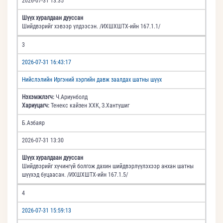
2026-07-31 13:35
Шүүх хуралдаан дууссан
Шийдвэрийг хэвээр үлдээсэн. /ИХШХШТХ-ийн 167.1.1/
3
2026-07-31 16:43:17
Нийслэлийн Иргэний хэргийн давж заалдах шатны шүүх
Нэхэмжлэгч:
Ч.Ариунболд
Хариуцагч:
Тенекс кайзен ХХК, З.Хантүшиг
Б.Азбаяр
2026-07-31 13:30
Шүүх хуралдаан дууссан
Шийдвэрийг хүчингүй болгож дахин шийдвэрлүүлэхээр анхан шатны
шүүхэд буцаасан. /ИХШХШТХ-ийн 167.1.5/
4
2026-07-31 15:59:13