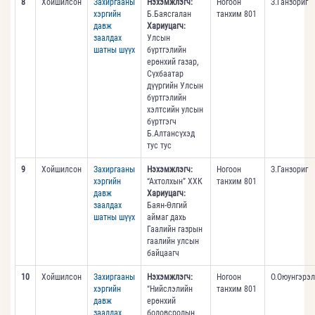
8
Хойшилсон
Захиргааны
Нэхэмжлэгч:
Ногоон
З.Ганзориг
хэргийн
Б.Баясгалан
танхим 801
давж
Хариуцагч:
заалдах
Улсын
шатны шүүх
бүртгэлийн
ерөнхий газар,
Сүхбаатар
дүүргийн Улсын
бүртгэлийн
хэлтсийн улсын
бүртгэгч
Б.Алтансүхэд
тус тус
9
Хойшилсон
Захиргааны
Нэхэмжлэгч:
Ногоон
З.Ганзориг
хэргийн
“Ахтолхын” ХХК
танхим 801
давж
Хариуцагч:
заалдах
Баян-Өлгий
шатны шүүх
аймаг дахь
Гаалийн газрын
гаалийн улсын
байцаагч
10
Хойшилсон
Захиргааны
Нэхэмжлэгч:
Ногоон
О.Оюунгэрэл
хэргийн
“Нийслэлийн
танхим 801
давж
ерөнхий
заалдах
боловсролын