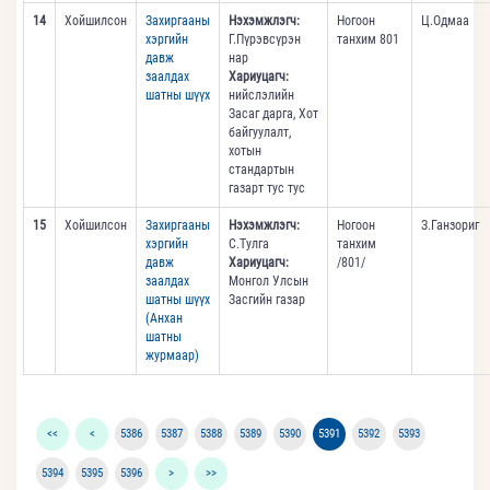
14
Хойшилсон
Захиргааны
Нэхэмжлэгч:
Ногоон
Ц.Одмаа
хэргийн
Г.Пүрэвсүрэн
танхим 801
давж
нар
заалдах
Хариуцагч:
шатны шүүх
нийслэлийн
Засаг дарга, Хот
байгуулалт,
хотын
стандартын
газарт тус тус
15
Хойшилсон
Захиргааны
Нэхэмжлэгч:
Ногоон
З.Ганзориг
хэргийн
С.Тулга
танхим
давж
Хариуцагч:
/801/
заалдах
Монгол Улсын
шатны шүүх
Засгийн газар
(Анхан
шатны
журмаар)
<<
<
5386
5387
5388
5389
5390
5391
5392
5393
5394
5395
5396
>
>>