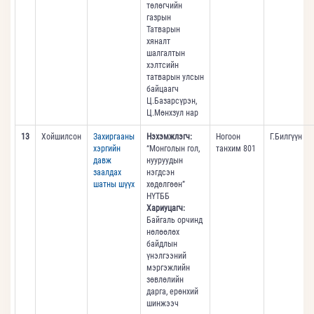
төлөгчийн
газрын
Татварын
хяналт
шалгалтын
хэлтсийн
татварын улсын
байцаагч
Ц.Базарсүрэн,
Ц.Мөнхзул нар
13
Хойшилсон
Захиргааны
Нэхэмжлэгч:
Ногоон
Г.Билгүүн
хэргийн
“Монголын гол,
танхим 801
давж
нууруудын
заалдах
нэгдсэн
шатны шүүх
хөдөлгөөн”
НҮТББ
Хариуцагч:
Байгаль орчинд
нөлөөлөх
байдлын
үнэлгээний
мэргэжлийн
зөвлөлийн
дарга, ерөнхий
шинжээч