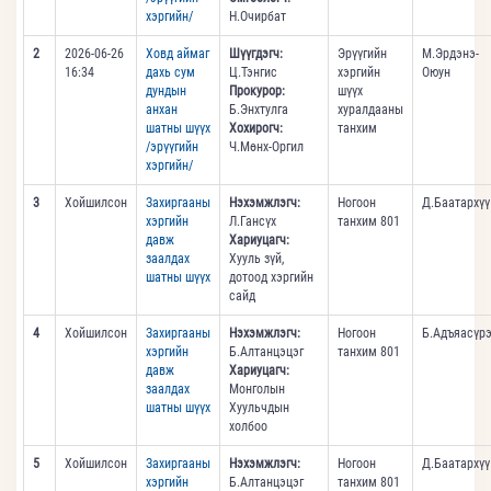
хэргийн/
Н.Очирбат
2
2026-06-26
Ховд аймаг
Шүүгдэгч:
Эрүүгийн
М.Эрдэнэ-
16:34
дахь сум
Ц.Тэнгис
хэргийн
Оюун
дундын
Прокурор:
шүүх
анхан
Б.Энхтулга
хуралдааны
шатны шүүх
Хохирогч:
танхим
/эрүүгийн
Ч.Мөнх-Оргил
хэргийн/
3
Хойшилсон
Захиргааны
Нэхэмжлэгч:
Ногоон
Д.Баатархүү
хэргийн
Л.Гансүх
танхим 801
давж
Хариуцагч:
заалдах
Хууль зүй,
шатны шүүх
дотоод хэргийн
сайд
4
Хойшилсон
Захиргааны
Нэхэмжлэгч:
Ногоон
Б.Адъяасүр
хэргийн
Б.Алтанцэцэг
танхим 801
давж
Хариуцагч:
заалдах
Монголын
шатны шүүх
Хуульчдын
холбоо
5
Хойшилсон
Захиргааны
Нэхэмжлэгч:
Ногоон
Д.Баатархүү
хэргийн
Б.Алтанцэцэг
танхим 801