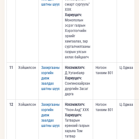
шатны шүүх
смарт сургууль”
ХХК
Хариуцагч:
Монополын
эсрэг газрын
Хэрэглэгчийн
эрхийг
хамгаалах, зар
сурталчилгааны
газрын улсын
ахлах байцаагч
11
Хойшилсон
Захиргааны
Нэхэмжлэгч:
Ногоон
Ц.Одмаа
хэргийн
Д.Ууганбаяр
танхим 801
давж
Хариуцагч:
заалдах
Сонгинохайрхан
шатны шүүх
дүүргийн Засаг
дарга
12
Хойшилсон
Захиргааны
Нэхэмжлэгч:
Ногоон
Ц.Одмаа
хэргийн
“Үнэн-Анд” ХХК
танхим 801
давж
Хариуцагч:
заалдах
Татварын
шатны шүүх
ерөнхий газрын
харьяа Том
татвар