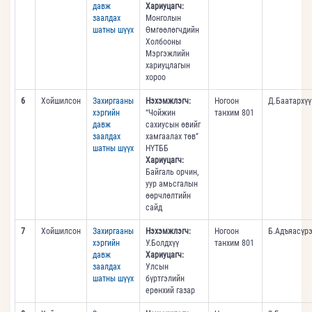
давж
Хариуцагч:
заалдах
Монголын
шатны шүүх
Өмгөөлөгчдийн
Холбооны
Мэргэжлийн
хариуцлагын
хороо
6
Хойшилсон
Захиргааны
Нэхэмжлэгч:
Ногоон
Д.Баатархүү
хэргийн
“Чойжин
танхим 801
давж
сахиусын өвийг
заалдах
хамгаалах төв”
шатны шүүх
НҮТББ
Хариуцагч:
Байгаль орчин,
уур амьсгалын
өөрчлөлтийн
сайд
7
Хойшилсон
Захиргааны
Нэхэмжлэгч:
Ногоон
Б.Адъяасүр
хэргийн
У.Болдхүү
танхим 801
давж
Хариуцагч:
заалдах
Улсын
шатны шүүх
бүртгэлийн
ерөнхий газар